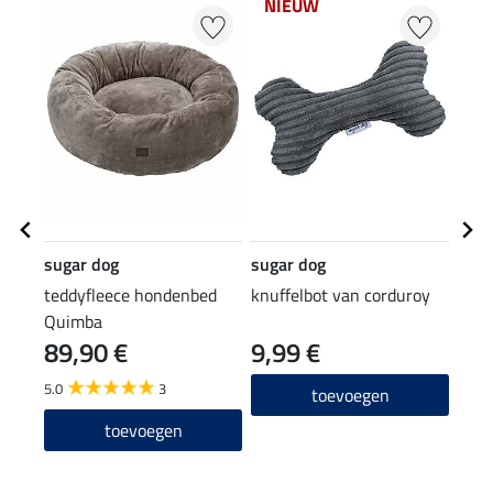
NIEUW
sugar dog
sugar dog
suga
teddyfleece hondenbed
knuffelbot van corduroy
hond
Quimba
knuf
89,90 €
9,99 €
9,9
5.0
3
4.7
toevoegen
toevoegen