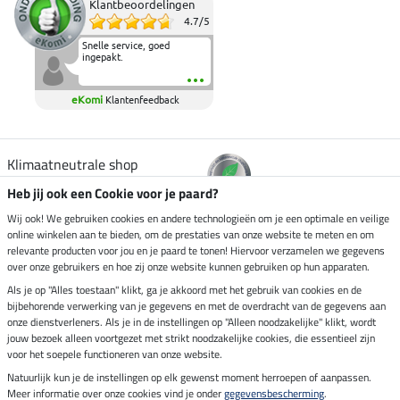
Klantbeoordelingen
4.7
/
5
Snelle service, goed
ingepakt.
eKomi
Klantenfeedback
Klimaatneutrale shop
Heb jij ook een Cookie voor je paard?
Verzending per
Wij ook! We gebruiken cookies en andere technologieën om je een optimale en veilige
online winkelen aan te bieden, om de prestaties van onze website te meten en om
relevante producten voor jou en je paard te tonen! Hiervoor verzamelen we gegevens
over onze gebruikers en hoe zij onze website kunnen gebruiken op hun apparaten.
Veilig betalen met
Als je op "Alles toestaan" klikt, ga je akkoord met het gebruik van cookies en de
bijbehorende verwerking van je gegevens en met de overdracht van de gegevens aan
onze dienstverleners. Als je in de instellingen op "Alleen noodzakelijke" klikt, wordt
jouw bezoek alleen voortgezet met strikt noodzakelijke cookies, die essentieel zijn
voor het soepele functioneren van onze website.
Impressum
Natuurlijk kun je de instellingen op elk gewenst moment herroepen of aanpassen.
Meer informatie over onze cookies vind je onder
gegevensbescherming
.