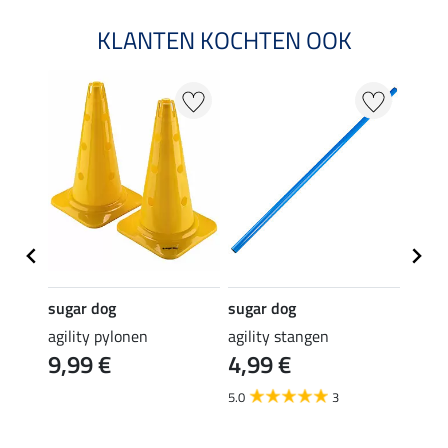
KLANTEN KOCHTEN OOK
20 %
sugar dog
sugar dog
sugar
agility pylonen
agility stangen
honde
9,99 €
4,99 €
Agi
11,90 
5.0
3
9,5