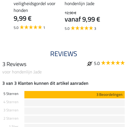
y
veiligheidsgordel voor
hondenlijn Jade
honde
honden
Carry
12,90 €
9,99 €
6,4
vanaf 9,99 €
5.0
1
5.0
5.0
3
REVIEWS
3 Reviews
5.0
voor hondenlijn Jade
3 van 3 Klanten kunnen dit artikel aanraden
5 Sterren
3 Beoordelingen
4 Sterren
3 Sterren
2 Sterren
1 Ster