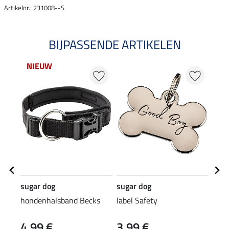
Artikelnr.: 231008--S
BIJPASSENDE ARTIKELEN
NIEUW
sugar dog
sugar dog
suga
hondenhalsband Becks
label Safety
char
4,99 €
3,99 €
3,9