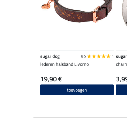
sugar dog
sugar
5.0
1
lederen halsband Livorno
charm
19,90 €
3,9
toevoegen