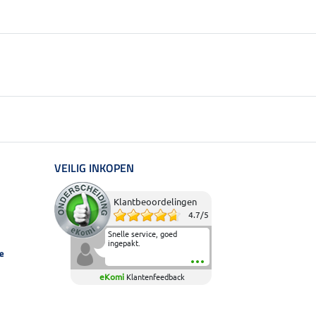
VEILIG INKOPEN
Klantbeoordelingen
4.7
/
5
Snelle service, goed
ingepakt.
e
eKomi
Klantenfeedback