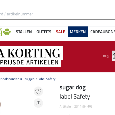
STALLEN
OUTFITS
SALE
MERKEN
CADEAUBON
nog
nhalsbanden & -tuigjes
label Safety
sugar dog
label Safety
Artikelnr.: 231145--RG