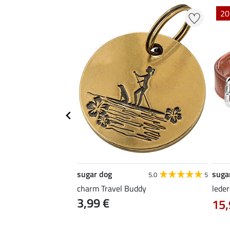
20
sugar dog
suga
5.0
1
5.0
5
d Livorno
charm Travel Buddy
lede
0 €
3,99 €
15,