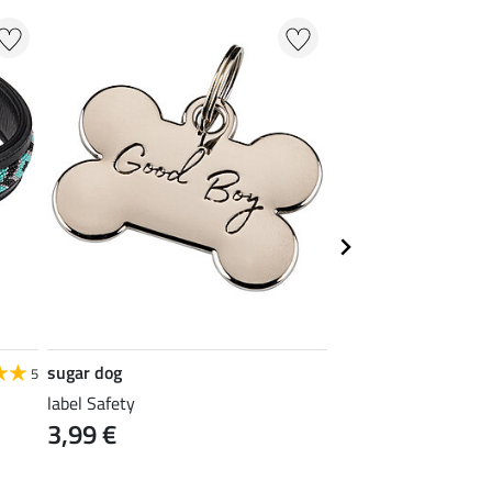
sugar dog
sugar dog
5
label Safety
lederen halsband Li
3,99 €
vanaf 19,90 €