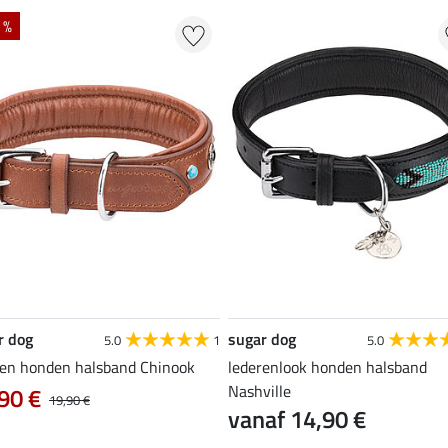
 %
r dog
sugar dog
5.0
1
5.0
ren honden halsband Chinook
lederenlook honden halsband
Nashville
90 €
19,90 €
vanaf 14,90 €