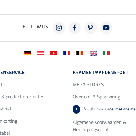
FOLLOW US
ENSERVICE
KRAMER PAARDENSPORT
ct
MEGA STORES
 & productinformatie
Over ons & Sponsoring
brief
Vacatures
Groei met ons me
1
nkorting
Algemene Voorwaarden &
Herroepingsrecht
tabel