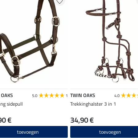
 OAKS
TWIN OAKS
5.0
1
4.0
ing sidepull
Trekkinghalster 3 in 1
90 €
34,90 €
toevoegen
toevoegen