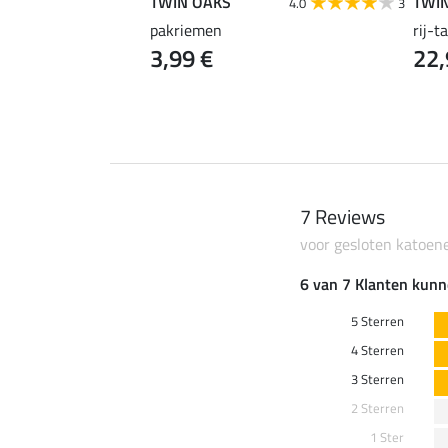
TWIN OAKS
TWI
4.0
3
er Supply
pakriemen
rij-t
3,99 €
22,
7 Reviews
voor gesloten katoen
6 van 7 Klanten kunn
5 Sterren
4 Sterren
3 Sterren
2 Sterren
1 Ster