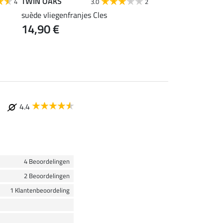
TWIN OAKS
TWIN OAKS
4
3.0
2
suède vliegenfranjes Cles
opvouwbare emmer 
14,90 €
14,90 €
4.4
4 Beoordelingen
2 Beoordelingen
1 Klantenbeoordeling