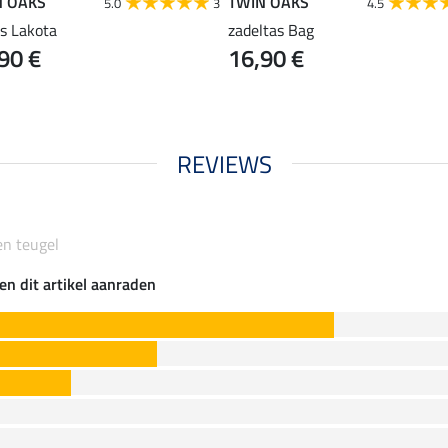
N OAKS
TWIN OAKS
5.0
3
4.5
as Lakota
zadeltas Bag
90 €
16,90 €
REVIEWS
en teugel
en dit artikel aanraden