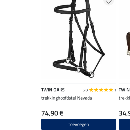
TWIN OAKS
TWIN
5.0
1
trekkinghoofdstel Nevada
trekk
74,90 €
34,
toevoegen