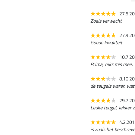
27.5.2
Zoals verwacht
27.9.2
Goede kwaliteit
10.7.2
Prima, niks mis mee.
8.10.2
de teugels waren wat l
29.7.2
Leuke teugel, lekker z
4.2.20
is zoals het beschreve