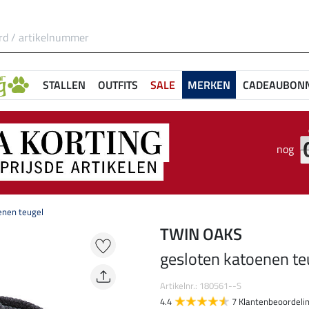
STALLEN
OUTFITS
SALE
MERKEN
CADEAUBON
nog
enen teugel
TWIN OAKS
gesloten katoenen te
Artikelnr.: 180561--S
4.4
7 Klantenbeoordeli