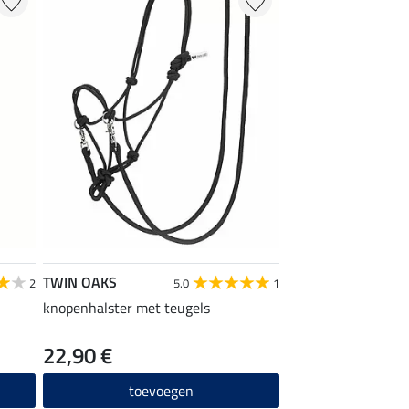
TWIN OAKS
2
5.0
1
knopenhalster met teugels
22,90 €
toevoegen