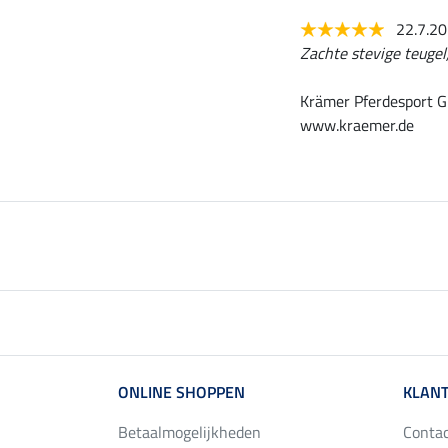
22.7.2
Zachte stevige teugel,
Krämer Pferdesport G
www.kraemer.de
ONLINE SHOPPEN
KLANT
Betaalmogelijkheden
Conta