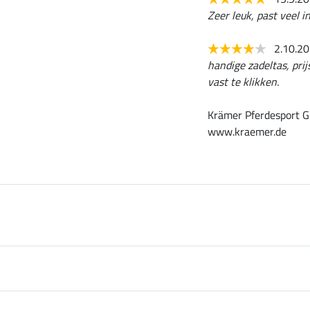
Zeer leuk, past veel in
2.10.2
handige zadeltas, pri
vast te klikken.
Krämer Pferdesport G
www.kraemer.de