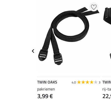
TWIN OAKS
TWI
5.0
1
4.0
3
ng zadeldek
pakriemen
rij-t
3,99 €
22,