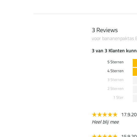
3 Reviews
voor bananenpaktas E
3 van 3 Klanten kunn
5 Sterren
4 Sterren
3 Sterren
2 Sterren
1 Ster
17.9.2
Heel blij mee
15.9.2