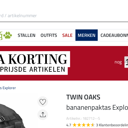
STALLEN
OUTFITS
SALE
MERKEN
CADEAUBON
nog
 Explorer
TWIN OAKS
bananenpaktas Explo
Artikelnr.: 182712--S
4.7
3 Klantenbeoordeli