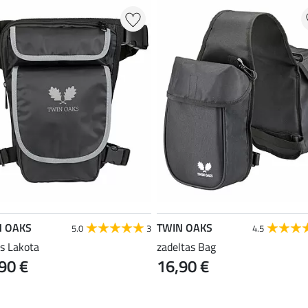
N OAKS
TWIN OAKS
5.0
3
4.5
as Lakota
zadeltas Bag
90 €
16,90 €