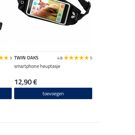
TWIN OAKS
3
4.8
5
smartphone heuptasje
12,90 €
toevoegen