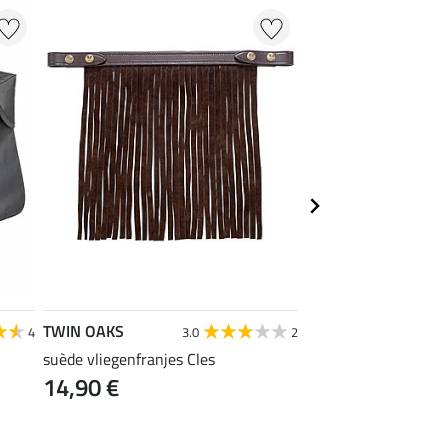
TWIN OAKS
TWIN OAKS
4
3.0
2
suède vliegenfranjes Cles
ademende trekking z
14,90 €
44,90 €