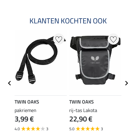
KLANTEN KOCHTEN OOK
TWIN OAKS
TWIN OAKS
TWIN
r
pakriemen
rij-tas Lakota
zadel
3,99 €
22,90 €
16,
4.0
3
5.0
3
4.5