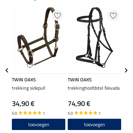
TWIN OAKS
TWIN OAKS
TWI
trekking sidepull
trekkinghoofdstel Nevada
knop
teug
34,90 €
74,90 €
22
5.0
1
5.0
1
5.0
toevoegen
toevoegen