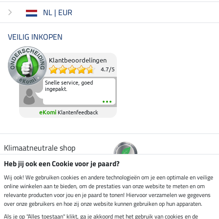
NL | EUR
VEILIG INKOPEN
Klantbeoordelingen
4.7
/
5
Snelle service, goed
ingepakt.
eKomi
Klantenfeedback
Klimaatneutrale shop
Heb jij ook een Cookie voor je paard?
Verzending per
Wij ook! We gebruiken cookies en andere technologieën om je een optimale en veilige
online winkelen aan te bieden, om de prestaties van onze website te meten en om
relevante producten voor jou en je paard te tonen! Hiervoor verzamelen we gegevens
over onze gebruikers en hoe zij onze website kunnen gebruiken op hun apparaten.
Veilig betalen met
Als je op "Alles toestaan" klikt, ga je akkoord met het gebruik van cookies en de