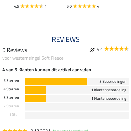
99,
4.5
4
5.0
4
5.0
REVIEWS
5 Reviews
4.4
voor westernsingel Soft Fleece
4 van 5 Klanten kunnen dit artikel aanraden
5 Sterren
3 Beoordelingen
4 Sterren
1 Klantenbeoordeling
3 Sterren
1 Klantenbeoordeling
2 Sterren
1 Ster
2.12.2021