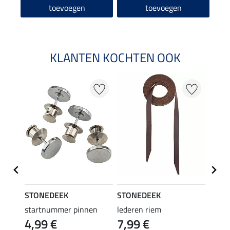
toevoegen
toevoegen
KLANTEN KOCHTEN OOK
STONEDEEK
STONEDEEK
STON
startnummer pinnen
lederen riem
weste
4,99 €
7,99 €
Squar