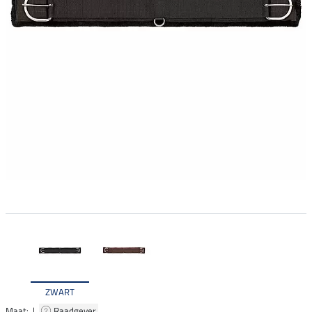
ZWART
Maat: |
Raadgever