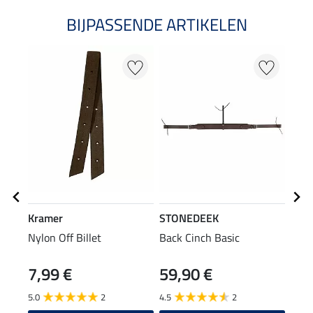
BIJPASSENDE ARTIKELEN
Kramer
STONEDEEK
SHO
Nylon Off Billet
Back Cinch Basic
haar
7,99 €
59,90 €
6,9
5.0
2
4.5
2
4.8