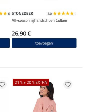
STONEDEEK
6
5.0
1
All-season rijhandschoen Colbee
26,90 €
toevoegen
21 % + 20 % EXTRA
20 % + 20 % EXTR