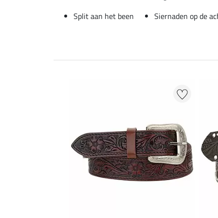
Split aan het been
Siernaden op de a