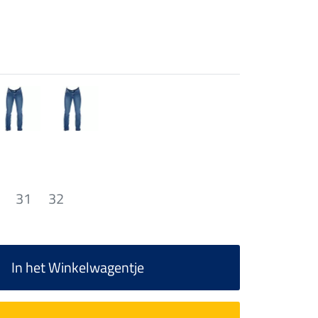
31
32
In het Winkelwagentje