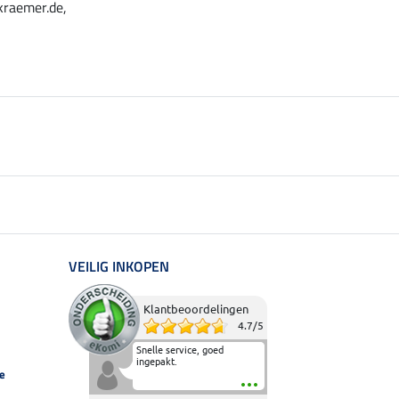
kraemer.de,
VEILIG INKOPEN
Klantbeoordelingen
4.7
/
5
Snelle service, goed
ingepakt.
e