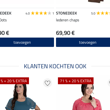
EDEEK
STONEDEEK
4.0
1
5.0
Dots
lederen chaps
90 €
69,90 €
toevoegen
toevoegen
KLANTEN KOCHTEN OOK
 % + 20 % EXTRA
71 % + 20 % EXTRA