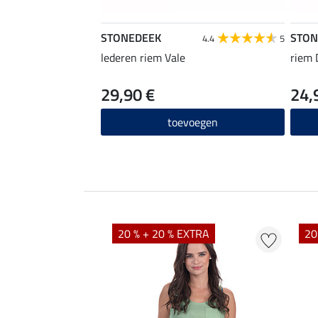
STONEDEEK
STON
4.4
5
lederen riem Vale
riem 
29,90 €
24,
toevoegen
EXTRA
20 % + 20 % EXTRA
20