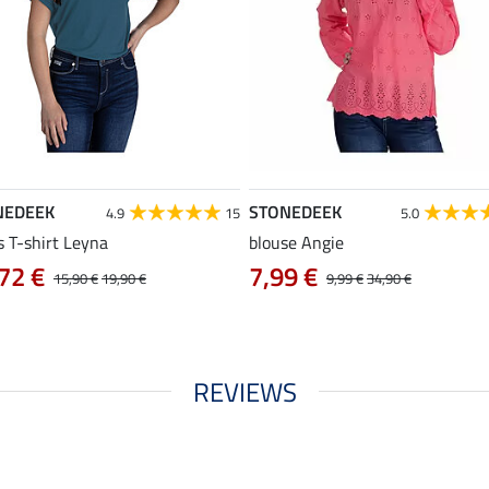
NEDEEK
STONEDEEK
4.9
15
5.0
s T-shirt Leyna
blouse Angie
72 €
7,99 €
15,90 €
19,90 €
9,99 €
34,90 €
REVIEWS