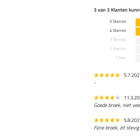
3 van 3 Klanten kunn
5 Sterren
4 Sterren
3 Sterren
2 Sterren
1 Ster
5.7.20
-
11.3.2
Goede broek, niet vee
5.8.20
Fijne broek, zit stevi