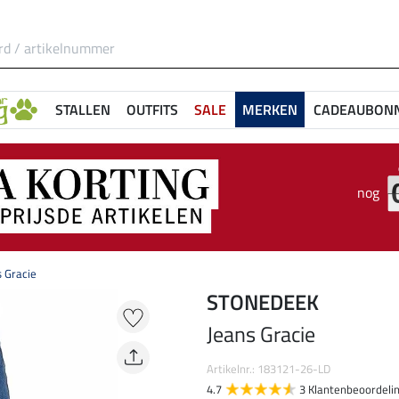
STALLEN
OUTFITS
SALE
MERKEN
CADEAUBON
nog
s Gracie
STONEDEEK
Jeans Gracie
Artikelnr.: 183121-26-LD
4.7
3 Klantenbeoordeli