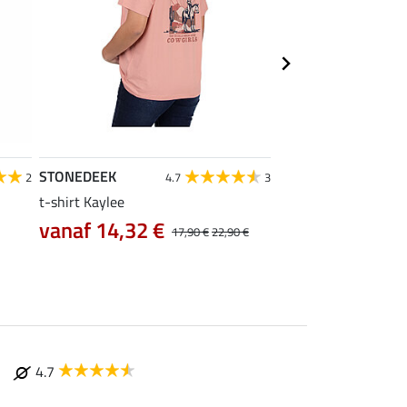
STONEDEEK
STONEDEEK
2
4.7
3
t-shirt Kaylee
blouse Darleen
vanaf 14,32 €
vanaf 23,92 €
17,90 €
22,90 €
4.7