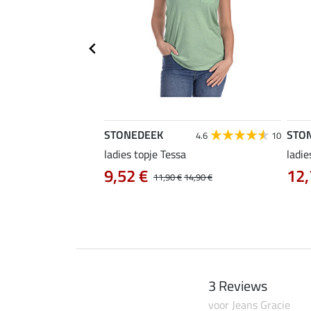
STONEDEEK
STO
4.4
5
4.6
10
ladies topje Tessa
ladie
2 €
9,52 €
12,
31,90 €
39,90 €
11,90 €
14,90 €
3 Reviews
voor Jeans Gracie