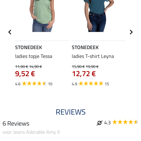
STONEDEEK
STONEDEEK
STON
ladies topje Tessa
ladies T-shirt Leyna
heren
11,90 €
14,90 €
15,90 €
19,90 €
34,95 
€
9,52 €
12,72 €
27,
4.6
10
4.9
15
REVIEWS
6 Reviews
4.3
voor Jeans Adorable Amy II