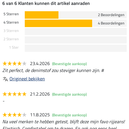
6 van 6 Klanten kunnen dit artikel aanraden
5 Sterren
2 Beoordelingen
4 Sterren
4 Beoordelingen
3 Sterren
2 Sterren
1 Ster
23.4.2026
(Bevestigde aankoop)
Zit perfect, de denimstof zou steviger kunnen zijn. #
Origineel bekijken
21.2.2026
(Bevestigde aankoop)
-
11.8.2025
(Bevestigde aankoop)
Na veel merken te hebben getest, blijft deze mijn favo rijjeans!
Elastisch. Comfortabel om te dragen. En ook nog eens heel