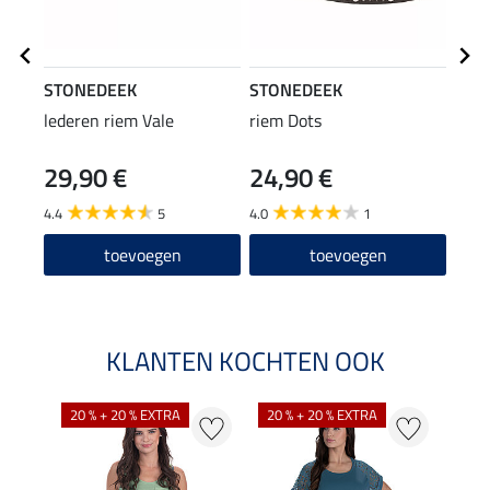
STONEDEEK
STONEDEEK
STO
lederen riem Vale
riem Dots
lede
29,90 €
24,90 €
69
4.4
5
4.0
1
5.0
toevoegen
toevoegen
KLANTEN KOCHTEN OOK
20 % + 20 % EXTRA
20 % + 20 % EXTRA
50 %