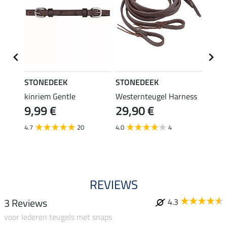
STONEDEEK
STONEDEEK
STON
kinriem Gentle
Westernteugel Harness
Mix &
9,99 €
29,90 €
weste
19,
4.7
20
4.0
4
5.0
REVIEWS
3 Reviews
4.3
voor lederen teugels met snaps