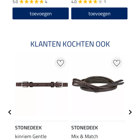
5.0
4
4.0
1
5.0
toevoegen
toevoegen
KLANTEN KOCHTEN OOK
STONEDEEK
STONEDEEK
STON
aak
kinriem Gentle
Mix & Match
Weste