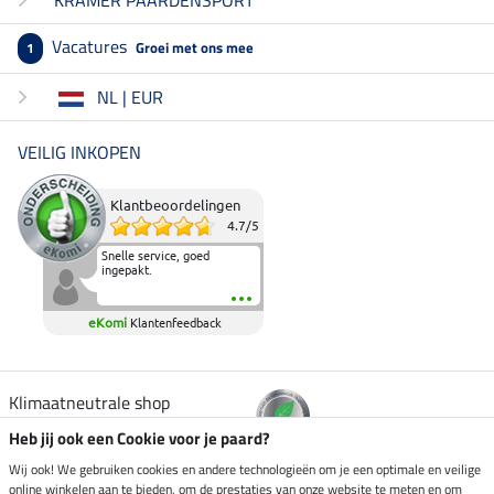
Vacatures
Groei met ons mee
1
NL | EUR
VEILIG INKOPEN
Klantbeoordelingen
4.7
/
5
Snelle service, goed
ingepakt.
eKomi
Klantenfeedback
Klimaatneutrale shop
Heb jij ook een Cookie voor je paard?
Verzending per
Wij ook! We gebruiken cookies en andere technologieën om je een optimale en veilige
online winkelen aan te bieden, om de prestaties van onze website te meten en om