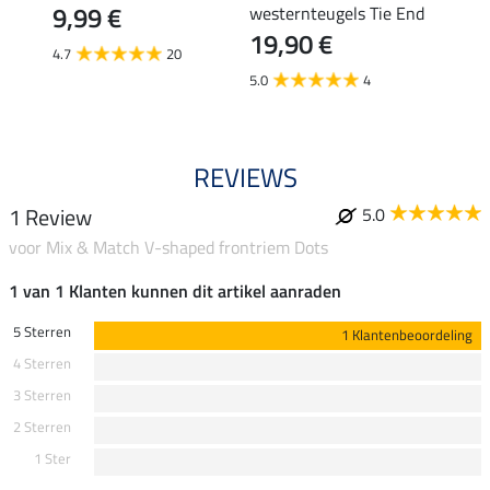
9,99 €
29,
westernteugels Tie End
19,90 €
4.7
20
4.0
5.0
4
REVIEWS
1 Review
5.0
voor Mix & Match V-shaped frontriem Dots
1 van 1 Klanten kunnen dit artikel aanraden
5 Sterren
1 Klantenbeoordeling
4 Sterren
3 Sterren
2 Sterren
1 Ster