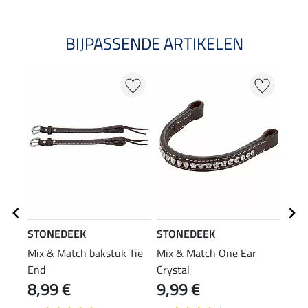
BIJPASSENDE ARTIKELEN
STONEDEEK
STONEDEEK
STO
Mix & Match bakstuk Tie
Mix & Match One Ear
Mix 
End
Crystal
west
8,99 €
9,99 €
19