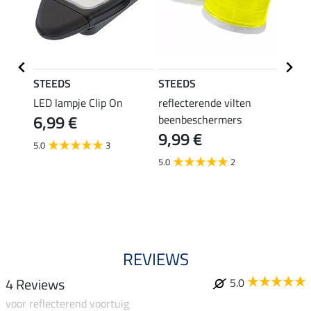
STEEDS
STEEDS
STEE
LED lampje Clip On
reflecterende vilten
refle
6,99 €
beenbeschermers
beenb
9,99 €
Holog
5.0
3
31,90 
5.0
2
25,
4.0
REVIEWS
4 Reviews
5.0
voor reflecterend voortuig