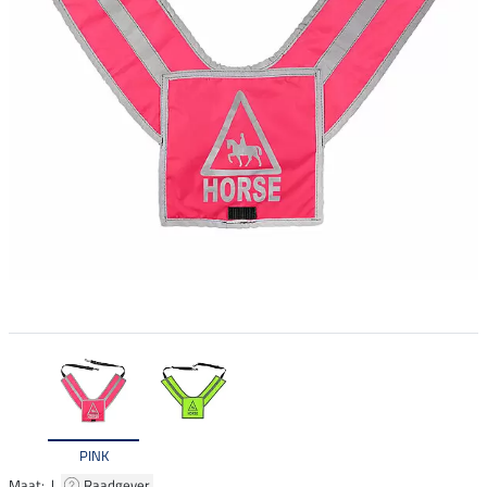
PINK
Maat: |
Raadgever