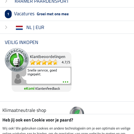
KRAMER PAARDENSPORT
Vacatures
Groei met ons mee
1
NL | EUR
VEILIG INKOPEN
Klantbeoordelingen
4.7
/
5
Snelle service, goed
ingepakt.
eKomi
Klantenfeedback
Klimaatneutrale shop
Heb jij ook een Cookie voor je paard?
Verzending per
Wij ook! We gebruiken cookies en andere technologieën om je een optimale en veilige
online winkelen aan te bieden, om de prestaties van onze website te meten en om