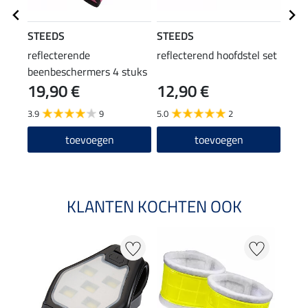
STEEDS
STEEDS
STE
reflecterende
reflecterend hoofdstel set
Refl
beenbeschermers 4 stuks
0 g
19,90 €
12,90 €
49
3.9
9
5.0
2
5.0
toevoegen
toevoegen
KLANTEN KOCHTEN OOK
20 %