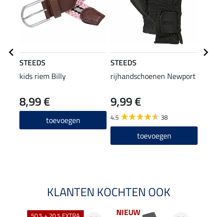
STEEDS
STEEDS
SHO
kids riem Billy
rijhandschoenen Newport
wasm
rijb
8,99 €
9,99 €
(49,95
9,9
4.5
38
toevoegen
5.0
toevoegen
KLANTEN KOCHTEN OOK
NIEUW
50 % + 20 % EXTRA
20 %