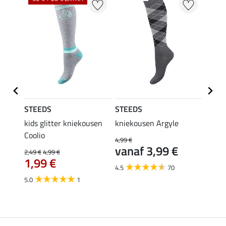
STEEDS
STEEDS
STEE
kids glitter kniekousen
kniekousen Argyle
kids 
Coolio
4,99 €
4,99 €
van
vanaf 3,99 €
2,49 €
4,99 €
1,99 €
4.5
4.5
70
5.0
1