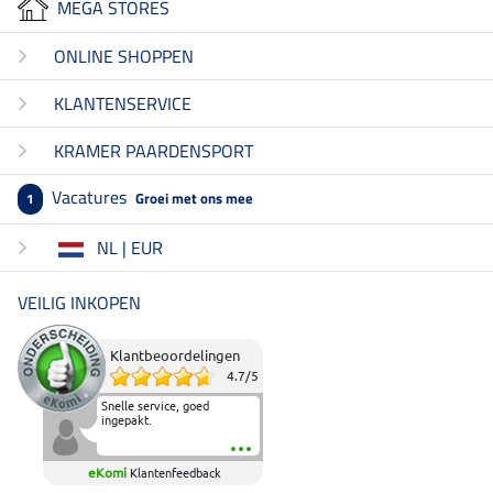
MEGA STORES
ONLINE SHOPPEN
KLANTENSERVICE
KRAMER PAARDENSPORT
Vacatures
Groei met ons mee
1
NL | EUR
VEILIG INKOPEN
Klantbeoordelingen
4.7
/
5
Snelle service, goed
ingepakt.
eKomi
Klantenfeedback