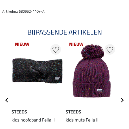
Artikelnr.: 680952-110+-A
BIJPASSENDE ARTIKELEN
NIEUW
NIEUW
22
STEEDS
STEEDS
STE
kids hoofdband Felia II
kids muts Felia II
kids