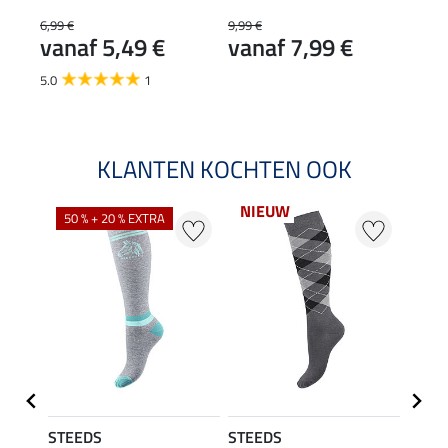
6,99 €
9,99 €
13,90
vanaf 5,49 €
vanaf 7,99 €
11
5.0
1
KLANTEN KOCHTEN OOK
NIEUW
50 % + 20 % EXTRA
72 %
STEEDS
STEEDS
STEE