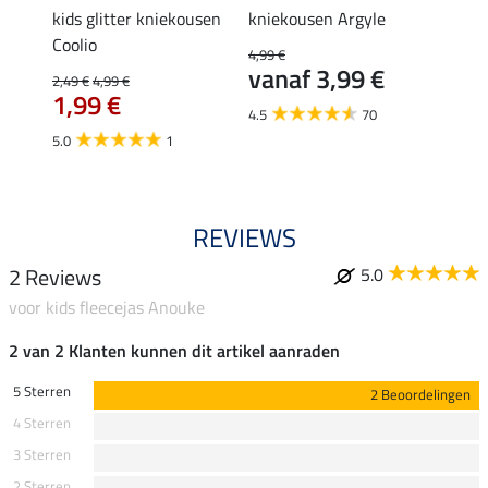
kids glitter kniekousen
kniekousen Argyle
kids T
Coolio
4,99 €
4,99 €
vanaf 3,99 €
3,9
2,49 €
4,99 €
1,99 €
4.5
70
5.0
1
REVIEWS
2 Reviews
5.0
voor kids fleecejas Anouke
2 van 2 Klanten kunnen dit artikel aanraden
5 Sterren
2 Beoordelingen
4 Sterren
3 Sterren
2 Sterren