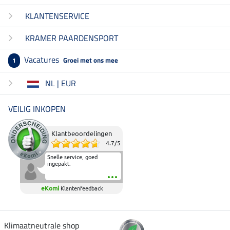
KLANTENSERVICE
KRAMER PAARDENSPORT
Vacatures
Groei met ons mee
1
NL | EUR
VEILIG INKOPEN
Klantbeoordelingen
4.7
/
5
Snelle service, goed
ingepakt.
eKomi
Klantenfeedback
Klimaatneutrale shop