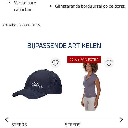
Verstelbare
Glinsterende borduursel op de borst
capuchon
Artikelnr.: 653881-XS-S
BIJPASSENDE ARTIKELEN
22 % + 20 % EXTRA
20
STEEDS
STEEDS
STE