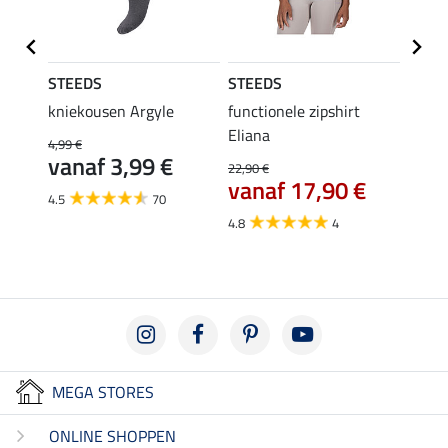
STEEDS
STEEDS
STEE
kniekousen Argyle
functionele zipshirt
funct
Eliana
4,99 €
9,99 €
vanaf 3,99 €
7,9
22,90 €
vanaf 17,90 €
4.5
70
4.6
4.8
4
MEGA STORES
ONLINE SHOPPEN