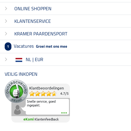
ONLINE SHOPPEN
KLANTENSERVICE
KRAMER PAARDENSPORT
Vacatures
Groei met ons mee
1
NL | EUR
VEILIG INKOPEN
Klantbeoordelingen
4.7
/
5
Snelle service, goed
ingepakt.
eKomi
Klantenfeedback