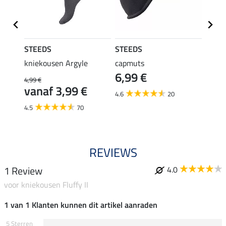
STEEDS
STEEDS
STEE
ty
kniekousen Argyle
capmuts
kids 
6,99 €
4,99 €
3,49 €
vanaf 3,99 €
2,7
4.6
20
4.5
70
5.0
REVIEWS
1 Review
4.0
voor kniekousen Fluffy II
1 van 1 Klanten kunnen dit artikel aanraden
5 Sterren