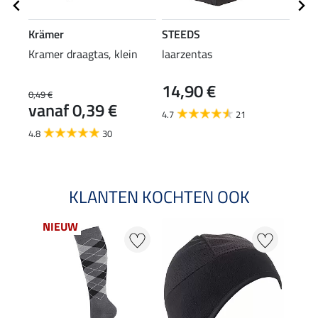
Krämer
STEEDS
Feli
Kramer draagtas, klein
laarzentas
pet 
14,90 €
8,9
0,49 €
vanaf 0,39 €
4.7
21
4.6
4.8
30
KLANTEN KOCHTEN OOK
NIEUW
50 %