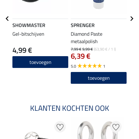
SHOWMASTER
SPRENGER
CLA
Gel-bitschijven
Diamond Paste
geol
metaalpolish
4,99 €
32
7,99 €
9,99 €
(63,90 € / 1 l)
6,39 €
4.0
toevoegen
5.0
1
toevoegen
KLANTEN KOCHTEN OOK