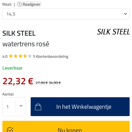
Maat: |
Raadgever
SILK STEEL
watertrens rosé
4.0
5 Klantenbeoordeling
Leverbaar
22,32 €
27,90 €
34,90 €
Aantal:
In het Winkelwagentje
Nu kopen