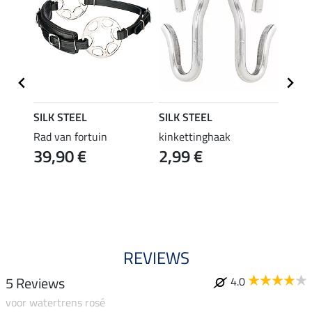
SILK STEEL
SILK STEEL
SILK 
e
Rad van fortuin
kinkettinghaak
kinke
39,90 €
2,99 €
7,4
5.0
REVIEWS
5 Reviews
4.0
voor watertrens rosé