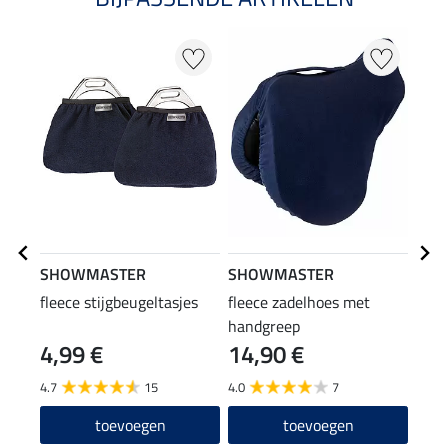
NI
SHOWMASTER
SHOWMASTER
Feli
fleece stijgbeugeltasjes
fleece zadelhoes met
veil
handgreep
Safe
4,99 €
14,90 €
99
4.7
15
4.0
7
5.0
toevoegen
toevoegen