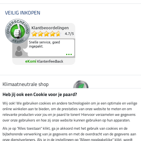
VEILIG INKOPEN
Klantbeoordelingen
4.7
/
5
Snelle service, goed
ingepakt.
eKomi
Klantenfeedback
Klimaatneutrale shop
Heb jij ook een Cookie voor je paard?
Verzending per
Wij ook! We gebruiken cookies en andere technologieën om je een optimale en veilige
online winkelen aan te bieden, om de prestaties van onze website te meten en om
relevante producten voor jou en je paard te tonen! Hiervoor verzamelen we gegevens
over onze gebruikers en hoe zij onze website kunnen gebruiken op hun apparaten.
Veilig betalen met
Als je op "Alles toestaan" klikt, ga je akkoord met het gebruik van cookies en de
bijbehorende verwerking van je gegevens en met de overdracht van de gegevens aan
onze dienstverleners. Als je in de instellingen op "Alleen noodzakelijke" klikt, wordt