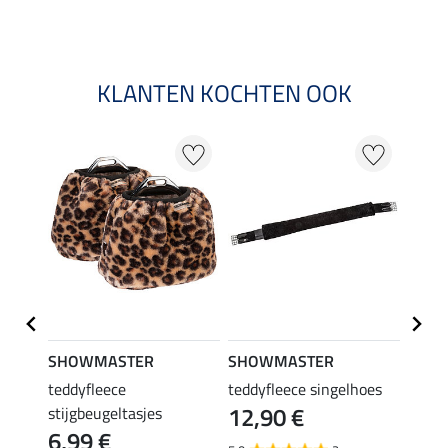
KLANTEN KOCHTEN OOK
SHOWMASTER
SHOWMASTER
SHO
teddyfleece
teddyfleece singelhoes
stijg
12,90 €
van
or
stijgbeugeltasjes
6,99 €