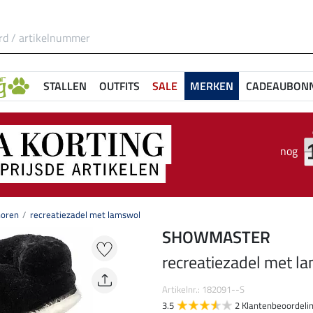
STALLEN
OUTFITS
SALE
MERKEN
CADEAUBON
nog
oren
recreatiezadel met lamswol
SHOWMASTER
recreatiezadel met l
Artikelnr.: 182091--S
3.5
2 Klantenbeoordeli