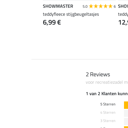
SHOWMASTER
SHO
5.0
6
teddyfleece stijgbeugeltasjes
teddy
6,99 €
12,
2 Reviews
voor recreatiezadel 
1 van 2 Klanten kunn
5 Sterren
4 Sterren
3 Sterren