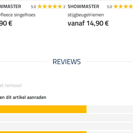
WMASTER
SHOWMASTER
5.0
2
5.0
fleece singelhoes
stijgbeugelriemen
90 €
vanaf 14,90 €
REVIEWS
met lamswol
en dit artikel aanraden