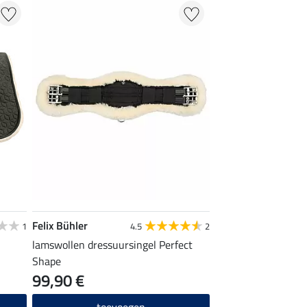
Felix Bühler
1
4.5
2
lamswollen dressuursingel Perfect
Shape
99,90 €
toevoegen