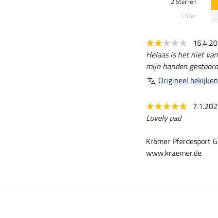
2 Sterren
1 Ster
16.4.2
Helaas is het niet va
mijn handen gestoord
Origineel bekijken
7.1.20
Lovely pad
Krämer Pferdesport G
www.kraemer.de