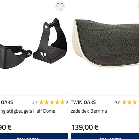
 OAKS
TWIN OAKS
4.5
2
3.0
ing stijgbeugels Half Dome
zadeldek Bernina
90 €
139,00 €
toevoegen
toevoegen