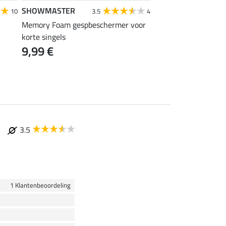
SHOWMASTER
SHOWMASTER
10
3.5
4
Memory Foam gespbeschermer voor
zadelhoes
14,90 €
korte singels
9,99 €
3.5
1 Klantenbeoordeling