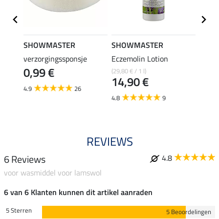
SHOWMASTER
SHOWMASTER
SHO
verzorgingssponsje
Eczemolin Lotion
hoefo
0,99 €
(29,80 € / 1 l)
(25,80 €
14,90 €
12,
4.9
26
4.8
9
4.6
REVIEWS
6 Reviews
4.8
voor wasmiddel voor lamswol
6 van 6 Klanten kunnen dit artikel aanraden
5 Sterren
5 Beoordelingen