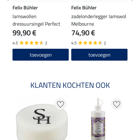
Felix Bühler
Felix Bühler
Feli
lamswollen
zadelonderlegger lamswol
lams
dressuursingel Perfect
Melbourne
kops
99,90 €
74,90 €
6,9
Shape
4.5
2
4.5
2
toevoegen
toevoegen
KLANTEN KOCHTEN OOK