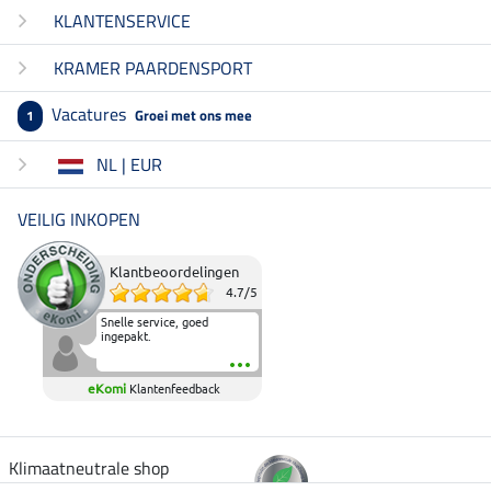
KLANTENSERVICE
KRAMER PAARDENSPORT
Vacatures
Groei met ons mee
1
NL | EUR
VEILIG INKOPEN
Klantbeoordelingen
4.7
/
5
Snelle service, goed
ingepakt.
eKomi
Klantenfeedback
Klimaatneutrale shop