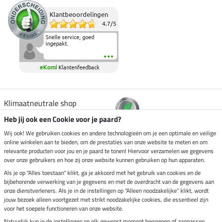
Klantbeoordelingen
4.7
/
5
Snelle service, goed
ingepakt.
eKomi
Klantenfeedback
Klimaatneutrale shop
Heb jij ook een Cookie voor je paard?
Verzending per
Wij ook! We gebruiken cookies en andere technologieën om je een optimale en veilige
online winkelen aan te bieden, om de prestaties van onze website te meten en om
relevante producten voor jou en je paard te tonen! Hiervoor verzamelen we gegevens
over onze gebruikers en hoe zij onze website kunnen gebruiken op hun apparaten.
Veilig betalen met
Als je op "Alles toestaan" klikt, ga je akkoord met het gebruik van cookies en de
bijbehorende verwerking van je gegevens en met de overdracht van de gegevens aan
onze dienstverleners. Als je in de instellingen op "Alleen noodzakelijke" klikt, wordt
jouw bezoek alleen voortgezet met strikt noodzakelijke cookies, die essentieel zijn
voor het soepele functioneren van onze website.
Impressum
Natuurlijk kun je de instellingen op elk gewenst moment herroepen of aanpassen.