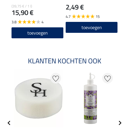
2,49 €
(39,75 € / 1 l)
(11,38
15,90 €
56
4.7
15
3.8
4
4.7
toevoegen
toevoegen
KLANTEN KOCHTEN OOK