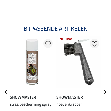
BIJPASSENDE ARTIKELEN
NIEUW
SHOWMASTER
SHOWMASTER
ATC
straalbescherming spray
hoevenkrabber
HUF 