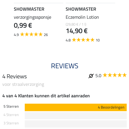
SHOWMASTER
SHOWMASTER
SHO
verzorgingssponsje
Eczemolin Lotion
hoefo
0,99 €
(29,80 € / 1 l)
(25,80 €
14,90 €
12,
4.9
26
4.8
10
4.6
REVIEWS
4 Reviews
5.0
voor straalverzorging
4 van 4 Klanten kunnen dit artikel aanraden
5 Sterren
4 Beoordelingen
4 Sterren
3 Sterren