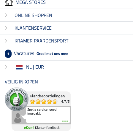
MEGA STORES
ONLINE SHOPPEN
KLANTENSERVICE
KRAMER PAARDENSPORT
Vacatures
Groei met ons mee
1
NL | EUR
VEILIG INKOPEN
Klantbeoordelingen
4.7
/
5
Snelle service, goed
ingepakt.
eKomi
Klantenfeedback