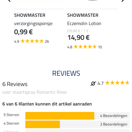
SHOWMASTER
SHOWMASTER
SHO
verzorgingssponsje
Eczemolin Lotion
hoefo
0,99 €
(29,80 € / 1 l)
(25,80 €
14,90 €
12,
4.9
26
4.8
10
4.6
REVIEWS
6 Reviews
4.7
voor staartspray Romantic Rose
6 van 6 Klanten kunnen dit artikel aanraden
5 Sterren
4 Beoordelingen
4 Sterren
2 Beoordelingen
3 Sterren