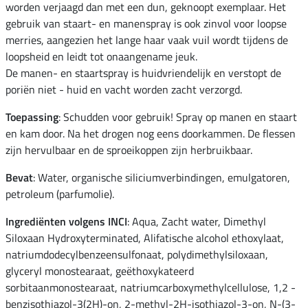
worden verjaagd dan met een dun, geknoopt exemplaar. Het
gebruik van staart- en manenspray is ook zinvol voor loopse
merries, aangezien het lange haar vaak vuil wordt tijdens de
loopsheid en leidt tot onaangename jeuk.
De manen- en staartspray is huidvriendelijk en verstopt de
poriën niet - huid en vacht worden zacht verzorgd.
Toepassing
: Schudden voor gebruik! Spray op manen en staart
en kam door. Na het drogen nog eens doorkammen. De flessen
zijn hervulbaar en de sproeikoppen zijn herbruikbaar.
Bevat
: Water, organische siliciumverbindingen, emulgatoren,
petroleum (parfumolie).
Ingrediënten volgens INCI
: Aqua, Zacht water, Dimethyl
Siloxaan Hydroxyterminated, Alifatische alcohol ethoxylaat,
natriumdodecylbenzeensulfonaat, polydimethylsiloxaan,
glyceryl monostearaat, geëthoxykateerd
sorbitaanmonostearaat, natriumcarboxymethylcellulose, 1,2 -
benzisothiazol-3(2H)-on, 2-methyl-2H-isothiazol-3-on, N-(3-