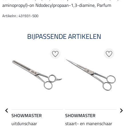
aminopropyl)-on Ndodecylpropaan-1,3-diamine, Parfum
Artikelnr.: 431931-500
BIJPASSENDE ARTIKELEN
20
SHOWMASTER
SHOWMASTER
SHO
uitdunschaar
staart- en manenschaar
mane