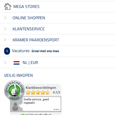
MEGA STORES
ONLINE SHOPPEN
KLANTENSERVICE
KRAMER PAARDENSPORT
Vacatures
Groei met ons mee
1
NL | EUR
VEILIG INKOPEN
Klantbeoordelingen
4.7
/
5
Snelle service, goed
ingepakt.
eKomi