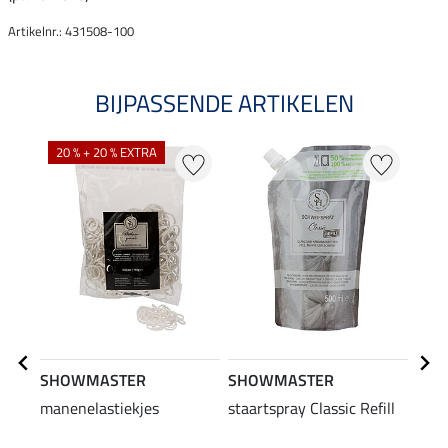
Artikelnr.: 431508-100
BIJPASSENDE ARTIKELEN
20 % + 20 % EXTRA
SHOWMASTER
SHOWMASTER
SHO
manenelastiekjes
staartspray Classic Refill
staa
Pre