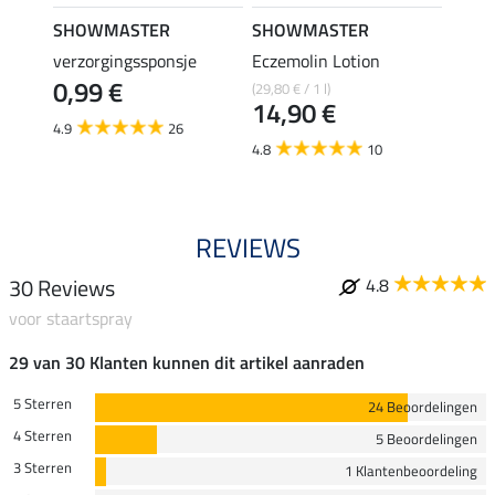
SHOWMASTER
SHOWMASTER
SHO
verzorgingssponsje
Eczemolin Lotion
hoefo
0,99 €
(29,80 € / 1 l)
(25,80 €
14,90 €
12,
4.9
26
4.8
10
4.6
REVIEWS
30 Reviews
4.8
voor staartspray
29 van 30 Klanten kunnen dit artikel aanraden
5 Sterren
24 Beoordelingen
4 Sterren
5 Beoordelingen
3 Sterren
1 Klantenbeoordeling