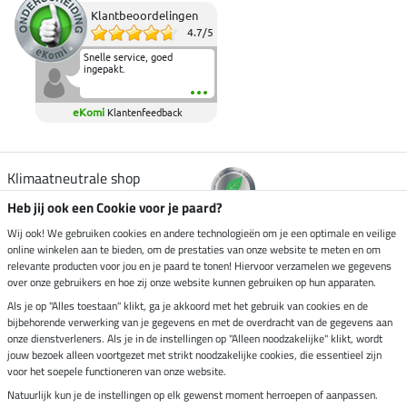
Klantbeoordelingen
4.7
/
5
Snelle service, goed
ingepakt.
eKomi
Klantenfeedback
Klimaatneutrale shop
Heb jij ook een Cookie voor je paard?
Verzending per
Wij ook! We gebruiken cookies en andere technologieën om je een optimale en veilige
online winkelen aan te bieden, om de prestaties van onze website te meten en om
relevante producten voor jou en je paard te tonen! Hiervoor verzamelen we gegevens
over onze gebruikers en hoe zij onze website kunnen gebruiken op hun apparaten.
Veilig betalen met
Als je op "Alles toestaan" klikt, ga je akkoord met het gebruik van cookies en de
bijbehorende verwerking van je gegevens en met de overdracht van de gegevens aan
onze dienstverleners. Als je in de instellingen op "Alleen noodzakelijke" klikt, wordt
jouw bezoek alleen voortgezet met strikt noodzakelijke cookies, die essentieel zijn
voor het soepele functioneren van onze website.
Impressum
Natuurlijk kun je de instellingen op elk gewenst moment herroepen of aanpassen.