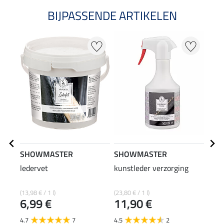
BIJPASSENDE ARTIKELEN
SHOWMASTER
SHOWMASTER
SHO
ledervet
kunstleder verzorging
lede
(13,98 € / 1 l)
(23,80 € / 1 l)
(19,96
6,99 €
11,90 €
4,9
4.7
7
4.5
2
4.8