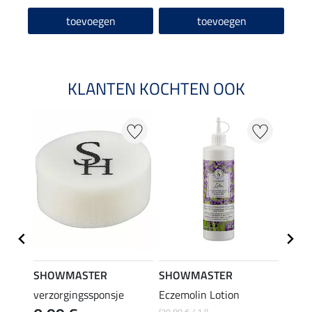
toevoegen
toevoegen
KLANTEN KOCHTEN OOK
SHOWMASTER
SHOWMASTER
SHO
verzorgingssponsje
Eczemolin Lotion
hoefo
(29,80 € / 1 l)
(25,80 €