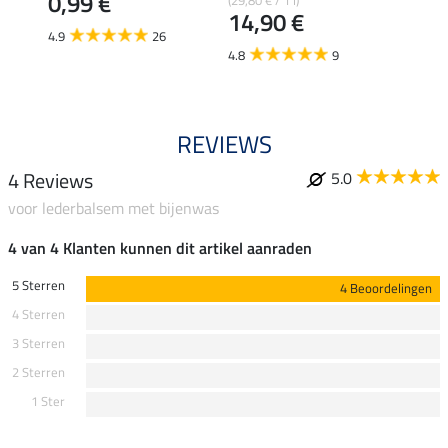
0,99 €
14,90 €
12,
4.9
26
4.8
9
4.6
REVIEWS
4 Reviews
5.0
voor lederbalsem met bijenwas
4 van 4 Klanten kunnen dit artikel aanraden
5 Sterren
4 Beoordelingen
4 Sterren
3 Sterren
2 Sterren
1 Ster