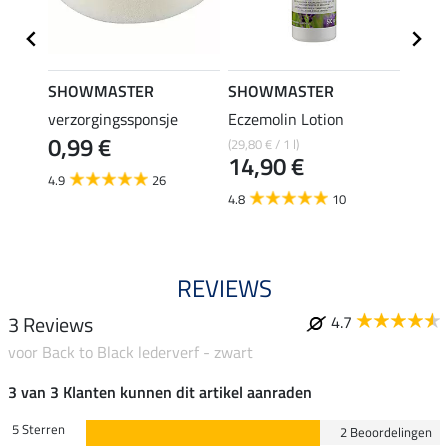
SHOWMASTER
SHOWMASTER
SHO
verzorgingssponsje
Eczemolin Lotion
hoefo
0,99 €
(29,80 € / 1 l)
(25,80 €
14,90 €
12,
4.9
26
4.8
10
4.6
REVIEWS
3 Reviews
4.7
voor Back to Black lederverf - zwart
3 van 3 Klanten kunnen dit artikel aanraden
5 Sterren
2 Beoordelingen