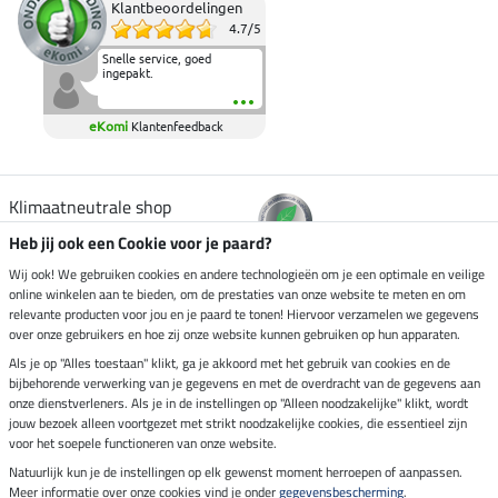
Klantbeoordelingen
4.7
/
5
Snelle service, goed
ingepakt.
eKomi
Klantenfeedback
Klimaatneutrale shop
Heb jij ook een Cookie voor je paard?
Verzending per
Wij ook! We gebruiken cookies en andere technologieën om je een optimale en veilige
online winkelen aan te bieden, om de prestaties van onze website te meten en om
relevante producten voor jou en je paard te tonen! Hiervoor verzamelen we gegevens
over onze gebruikers en hoe zij onze website kunnen gebruiken op hun apparaten.
Veilig betalen met
Als je op "Alles toestaan" klikt, ga je akkoord met het gebruik van cookies en de
bijbehorende verwerking van je gegevens en met de overdracht van de gegevens aan
onze dienstverleners. Als je in de instellingen op "Alleen noodzakelijke" klikt, wordt
jouw bezoek alleen voortgezet met strikt noodzakelijke cookies, die essentieel zijn
voor het soepele functioneren van onze website.
Impressum
Natuurlijk kun je de instellingen op elk gewenst moment herroepen of aanpassen.
Meer informatie over onze cookies vind je onder
gegevensbescherming
.