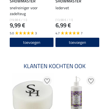
SHOWMASTER
SHOWMASTER
SHO
snelreiniger voor
ledervet
Wond
zadelteug
7,4
(19,98 € / 1 l)
(13,98 € / 1 l)
9,99 €
6,99 €
4.7
5.0
3
4.7
7
toevoegen
toevoegen
KLANTEN KOCHTEN OOK