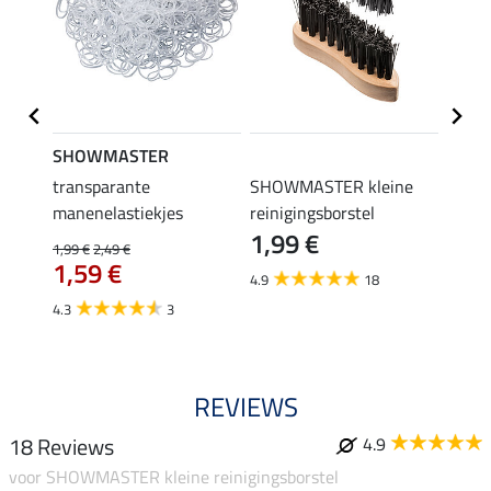
SHOWMASTER
SHO
transparante
SHOWMASTER kleine
bonte
manenelastiekjes
reinigingsborstel
2,39 €
1,99 €
1,9
1,99 €
2,49 €
1,59 €
4.9
18
4.2
4.3
3
REVIEWS
18 Reviews
4.9
voor SHOWMASTER kleine reinigingsborstel