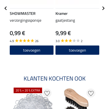
SHOWMASTER
Kramer
SHO
verzorgingssponsje
gaatjestang
hoef
0,99 €
9,99 €
(15,98
7,9
4.9
26
3.0
2
4.9
toevoegen
toevoegen
KLANTEN KOCHTEN OOK
20 % + 20 % EXTRA
20 %