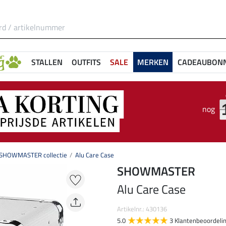
STALLEN
OUTFITS
SALE
MERKEN
CADEAUBON
nog
SHOWMASTER collectie
Alu Care Case
SHOWMASTER
Alu Care Case
Artikelnr.: 430136
5.0
3 Klantenbeoordeli