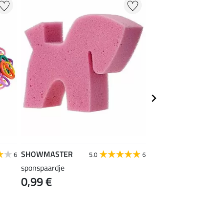
SHOWMASTER
SHOWMASTER
6
5.0
6
sponspaardje
Manenschaar Profess
0,99 €
6,99 €