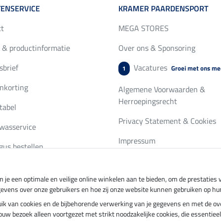
ENSERVICE
KRAMER PAARDENSPORT
ct
MEGA STORES
 & productinformatie
Over ons & Sponsoring
brief
Vacatures
Groei met ons me
1
nkorting
Algemene Voorwaarden &
Herroepingsrecht
tabel
Privacy Statement & Cookies
wasservice
Impressum
gus bestellen
 je een optimale en veilige online winkelen aan te bieden, om de prestatie
ing per
Veilig betalen met
gevens over onze gebruikers en hoe zij onze website kunnen gebruiken op hu
ebruik van cookies en de bijbehorende verwerking van je gegevens en met de 
t jouw bezoek alleen voortgezet met strikt noodzakelijke cookies, die essentie