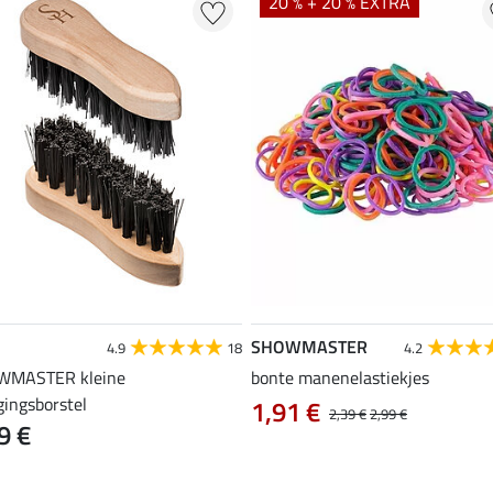
20 % + 20 % EXTRA
SHOWMASTER
4.9
18
4.2
WMASTER kleine
bonte manenelastiekjes
gingsborstel
1,91 €
2,39 €
2,99 €
9 €