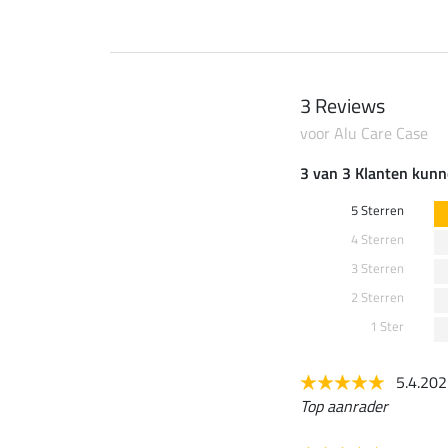
3 Reviews
voor Alu Care Case
3 van 3 Klanten kunn
5 Sterren
4 Sterren
3 Sterren
2 Sterren
1 Ster
5.4.20
Top aanrader