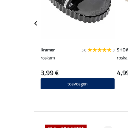
Kramer
SHO
5.0
3
roskam
roska
3,99 €
4,9
toevoegen