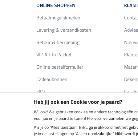
ONLINE SHOPPEN
KLANT
Betaalmogelijkheden
Conta
Levering & verzendkosten
Advies
Retour & herroeping
Nieuws
VIP All-In Pakket
Klante
Online bestelformulier
Maten
Cadeaubonnen
Deken
FAQ
Catalo
Heb jij ook een Cookie voor je paard?
Wij ook! We gebruiken cookies en andere technologieën om
Klimaatneutrale shop
Verzend
voor jou en je paard te tonen! Hiervoor verzamelen we ge
Als je op "Alles toestaan" klikt, ga je akkoord met het g
je in de instellingen op "Alleen noodzakelijke" klikt, word