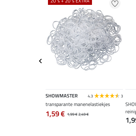
20 % + 20 % EXTRA
SHOWMASTER
5.0
4
4.3
3
fessional
transparante manenelastiekjes
SHO
reini
1,59 €
1,99 €
2,49 €
1,9