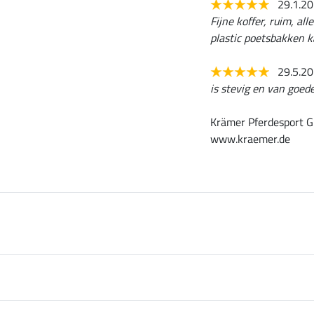
29.1.2
Fijne koffer, ruim, al
plastic poetsbakken 
29.5.2
is stevig en van goede
Krämer Pferdesport G
www.kraemer.de