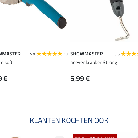
WMASTER
SHOWMASTER
4.9
13
3.5
m soft
hoevenkrabber Strong
9 €
5,99 €
KLANTEN KOCHTEN OOK