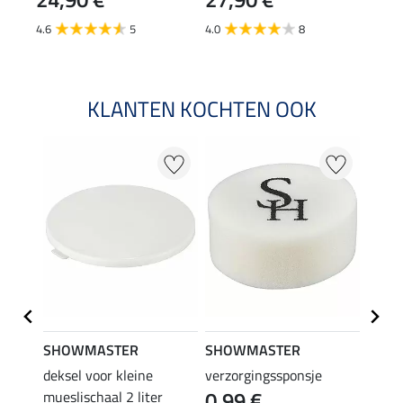
4.6
5
4.0
8
KLANTEN KOCHTEN OOK
SHOWMASTER
SHOWMASTER
SHO
rsele
deksel voor kleine
verzorgingssponsje
dekse
0,99 €
mueslischaal 2 liter
5 lit