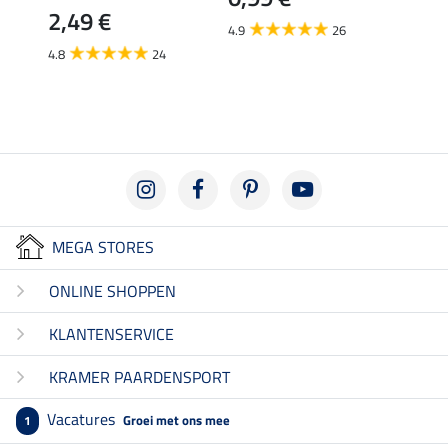
2,49 €
liter
4.9
26
3,4
4.8
24
4.5
MEGA STORES
ONLINE SHOPPEN
KLANTENSERVICE
KRAMER PAARDENSPORT
Vacatures
Groei met ons mee
1