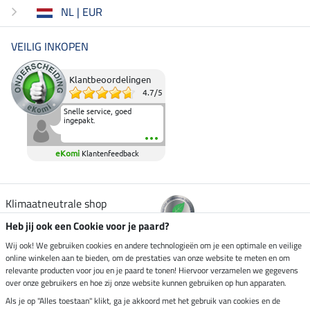
NL | EUR
VEILIG INKOPEN
Klantbeoordelingen
4.7
/
5
Snelle service, goed
ingepakt.
eKomi
Klantenfeedback
Klimaatneutrale shop
Heb jij ook een Cookie voor je paard?
Verzending per
Wij ook! We gebruiken cookies en andere technologieën om je een optimale en veilige
online winkelen aan te bieden, om de prestaties van onze website te meten en om
relevante producten voor jou en je paard te tonen! Hiervoor verzamelen we gegevens
over onze gebruikers en hoe zij onze website kunnen gebruiken op hun apparaten.
Veilig betalen met
Als je op "Alles toestaan" klikt, ga je akkoord met het gebruik van cookies en de