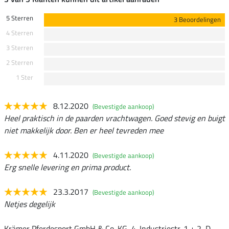
5 Sterren
3 Beoordelingen
4 Sterren
3 Sterren
2 Sterren
1 Ster
8.12.2020
(Bevestigde aankoop)
Heel praktisch in de paarden vrachtwagen. Goed stevig en buigt
niet makkelijk door. Ben er heel tevreden mee
4.11.2020
(Bevestigde aankoop)
Erg snelle levering en prima product.
23.3.2017
(Bevestigde aankoop)
Netjes degelijk
Krämer Pferdesport GmbH & Co. KG, 4. Industriestr. 1 + 2, D