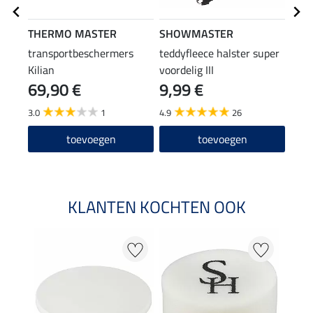
THERMO MASTER
SHOWMASTER
SHO
transportbeschermers
teddyfleece halster super
staa
Kilian
voordelig III
69,90 €
9,99 €
18
3.0
1
4.9
26
4.5
toevoegen
toevoegen
KLANTEN KOCHTEN OOK