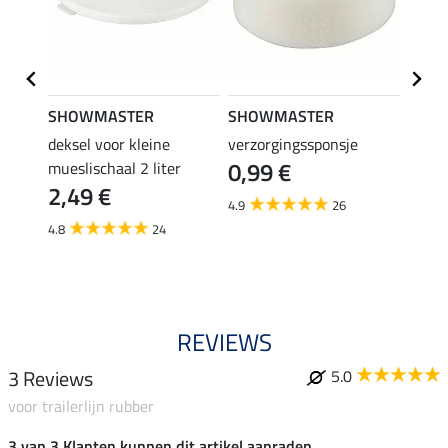
SHOWMASTER
SHOWMASTER
SHO
rsele
deksel voor kleine
verzorgingssponsje
dekse
0,99 €
mueslischaal 2 liter
5 lit
2,49 €
liter
4.9
26
3,4
4.8
24
4.5
REVIEWS
3 Reviews
5.0
voor trailerlijn rubber
3 van 3 Klanten kunnen dit artikel aanraden