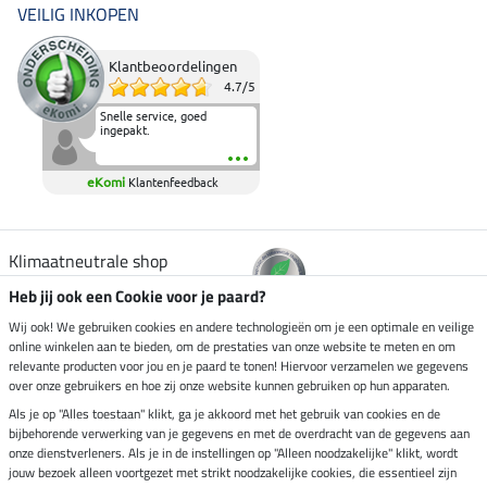
VEILIG INKOPEN
Klantbeoordelingen
4.7
/
5
Snelle service, goed
ingepakt.
eKomi
Klantenfeedback
Klimaatneutrale shop
Heb jij ook een Cookie voor je paard?
Verzending per
Wij ook! We gebruiken cookies en andere technologieën om je een optimale en veilige
online winkelen aan te bieden, om de prestaties van onze website te meten en om
relevante producten voor jou en je paard te tonen! Hiervoor verzamelen we gegevens
over onze gebruikers en hoe zij onze website kunnen gebruiken op hun apparaten.
Veilig betalen met
Als je op "Alles toestaan" klikt, ga je akkoord met het gebruik van cookies en de
bijbehorende verwerking van je gegevens en met de overdracht van de gegevens aan
onze dienstverleners. Als je in de instellingen op "Alleen noodzakelijke" klikt, wordt
jouw bezoek alleen voortgezet met strikt noodzakelijke cookies, die essentieel zijn