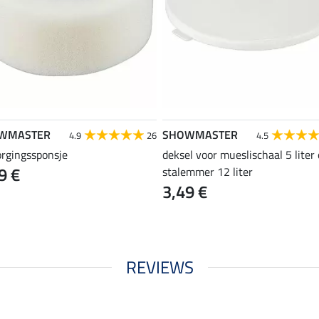
WMASTER
SHOWMASTER
4.9
26
4.5
orgingssponsje
deksel voor mueslischaal 5 liter
9 €
stalemmer 12 liter
3,49 €
REVIEWS