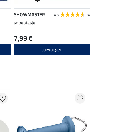
SHOWMASTER
4.5
24
snoeptasje
7,99 €
toevoegen