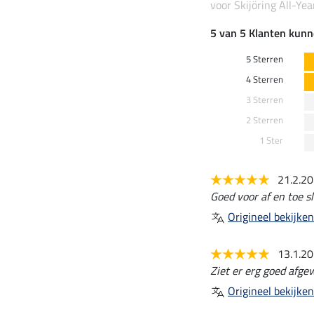
voor Skijöring All-Ye
5 van 5 Klanten kunn
5 Sterren
4 Sterren
3 Sterren
2 Sterren
1 Ster
21.2.2
Goed voor af en toe s
Origineel bekijken
13.1.2
Ziet er erg goed afgewe
Origineel bekijken