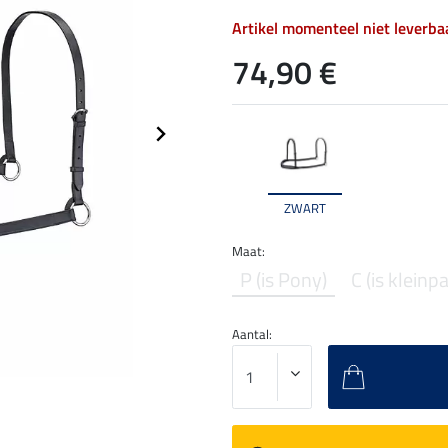
Artikel momenteel niet leverba
74,90 €
ZWART
Maat:
P (is Pony)
C (is kleinp
Aantal: