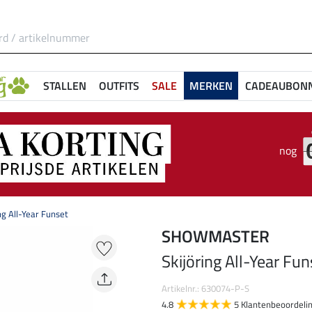
STALLEN
OUTFITS
SALE
MERKEN
CADEAUBON
nog
ng All-Year Funset
SHOWMASTER
Skijöring All-Year Fun
Artikelnr.: 630074-P-S
4.8
5 Klantenbeoordeli