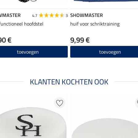
WMASTER
SHOWMASTER
4.7
3
functioneel hoofdstel
huif voor schriktraining
90 €
9,99 €
toevoegen
toevoegen
KLANTEN KOCHTEN OOK