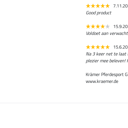
7.11.2
Good product
15.9.2
Voldoet aan verwacht
15.6.2
Na 3 keer net te laat 
plezier mee beleven! K
Krämer Pferdesport G
www.kraemer.de