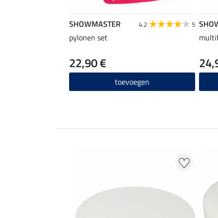
SHOWMASTER
SHO
4.2
5
pylonen set
multi
22,90 €
24,
toevoegen