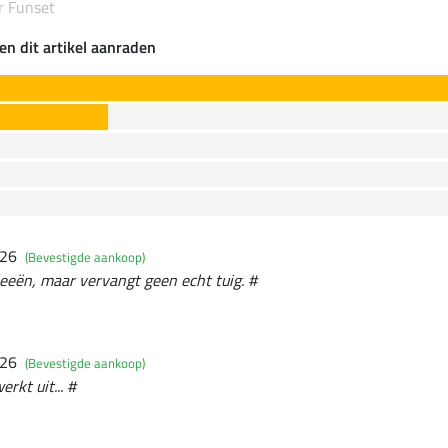
ar Funset
en dit artikel aanraden
026
(Bevestigde aankoop)
leeën, maar vervangt geen echt tuig. #
026
(Bevestigde aankoop)
rkt uit... #