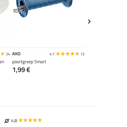
AKO
SHOWMASTER
24
4.7
12
 en
poortgreep Smart
Magnetische univers
1,99 €
9,99 €
4.8