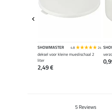
SHOWMASTER
SHO
5.0
3
4.8
24
versele haak
deksel voor kleine mueslischaal 2
verz
0,9
liter
2,49 €
5 Reviews