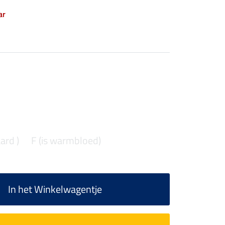
ar
aard )
F (is warmbloed)
In het Winkelwagentje