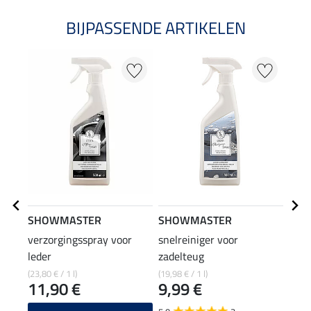
BIJPASSENDE ARTIKELEN
SHOWMASTER
SHOWMASTER
SHO
verzorgingsspray voor
snelreiniger voor
long
leder
zadelteug
49
(23,80 € / 1 l)
(19,98 € / 1 l)
11,90 €
9,99 €
4.6