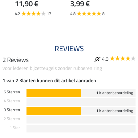
11,90 €
3,99 €
16,
rming
4.2
17
4.8
8
4.5
REVIEWS
2 Reviews
4.0
voor lederen bijzetteugels zonder rubberen ring
1 van 2 Klanten kunnen dit artikel aanraden
5 Sterren
1 Klantenbeoordeling
4 Sterren
3 Sterren
1 Klantenbeoordeling
2 Sterren
1 Ster