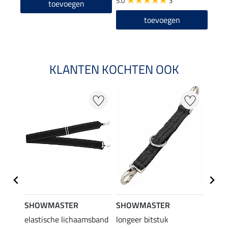
5.0
3
toevoegen
toevoegen
KLANTEN KOCHTEN OOK
SHOWMASTER
SHOWMASTER
SHO
elastische lichaamsband
longeer bitstuk
comm