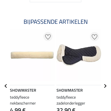
BIJPASSENDE ARTIKELEN
SHOWMASTER
SHOWMASTER
SHO
teddyfleece
teddyfleece
sing
nekbeschermer
zadelonderlegger
4,99 €
32,90 €
29