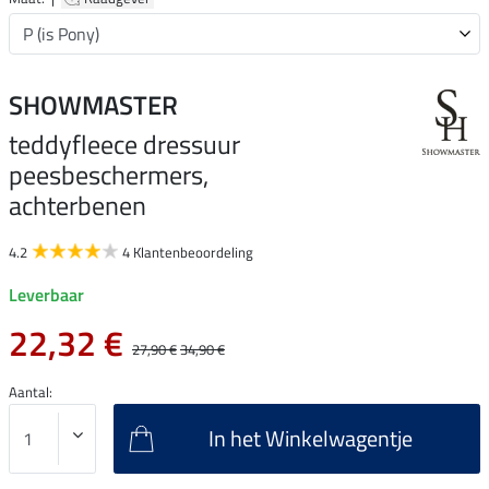
SHOWMASTER
teddyfleece dressuur
peesbeschermers,
achterbenen
4.2
4 Klantenbeoordeling
Leverbaar
22,32 €
27,90 €
34,90 €
Aantal:
In het Winkelwagentje