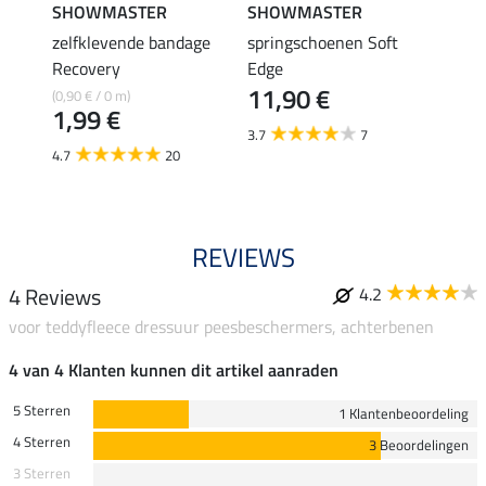
SHOWMASTER
SHOWMASTER
SHO
zelfklevende bandage
springschoenen Soft
hoefs
17,
Recovery
Edge
11,90 €
(0,90 € / 0 m)
4.2
1,99 €
3.7
7
4.7
20
REVIEWS
4 Reviews
4.2
voor teddyfleece dressuur peesbeschermers, achterbenen
4 van 4 Klanten kunnen dit artikel aanraden
5 Sterren
1 Klantenbeoordeling
4 Sterren
3 Beoordelingen
3 Sterren