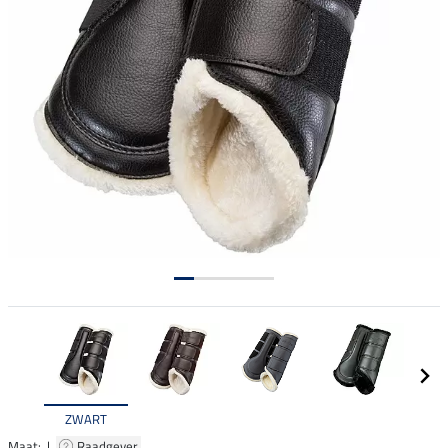
ZWART
Maat: |
Raadgever