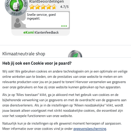
Klantbeoordelingen
4.7
/
5
Snelle service, goed
ingepakt.
eKomi
Klantenfeedback
Klimaatneutrale shop
Heb jij ook een Cookie voor je paard?
Verzending per
Wij ook! We gebruiken cookies en andere technologieën om je een optimale en veilige
online winkelen aan te bieden, om de prestaties van onze website te meten en om
relevante producten voor jou en je paard te tonen! Hiervoor verzamelen we gegevens
over onze gebruikers en hoe zij onze website kunnen gebruiken op hun apparaten.
Veilig betalen met
Als je op "Alles toestaan" klikt, ga je akkoord met het gebruik van cookies en de
bijbehorende verwerking van je gegevens en met de overdracht van de gegevens aan
onze dienstverleners. Als je in de instellingen op "Alleen noodzakelijke" klikt, wordt
jouw bezoek alleen voortgezet met strikt noodzakelijke cookies, die essentieel zijn
voor het soepele functioneren van onze website.
Impressum
Natuurlijk kun je de instellingen op elk gewenst moment herroepen of aanpassen.
Meer informatie over onze cookies vind je onder
gegevensbescherming
.