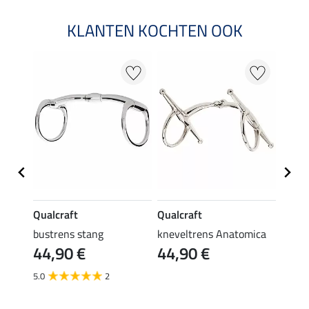
KLANTEN KOCHTEN OOK
Qualcraft
Qualcraft
Qualc
bustrens stang
kneveltrens Anatomica
Satin
44,90 €
44,90 €
34,
5.0
2
4.5