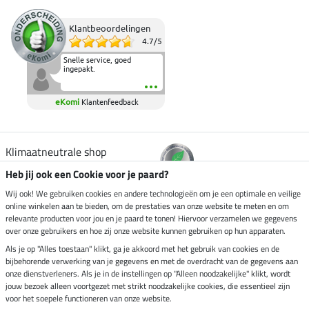
Klantbeoordelingen
4.7
/
5
Snelle service, goed
ingepakt.
eKomi
Klantenfeedback
Klimaatneutrale shop
Heb jij ook een Cookie voor je paard?
Verzending per
Wij ook! We gebruiken cookies en andere technologieën om je een optimale en veilige
online winkelen aan te bieden, om de prestaties van onze website te meten en om
relevante producten voor jou en je paard te tonen! Hiervoor verzamelen we gegevens
over onze gebruikers en hoe zij onze website kunnen gebruiken op hun apparaten.
Veilig betalen met
Als je op "Alles toestaan" klikt, ga je akkoord met het gebruik van cookies en de
bijbehorende verwerking van je gegevens en met de overdracht van de gegevens aan
onze dienstverleners. Als je in de instellingen op "Alleen noodzakelijke" klikt, wordt
jouw bezoek alleen voortgezet met strikt noodzakelijke cookies, die essentieel zijn
Impressum
voor het soepele functioneren van onze website.