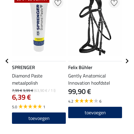
SPRENGER
Felix Bühler
Effo
Diamond Paste
Gently Anatomical
mon
metaalpolish
Innovation hoofdstel
99,90 €
7,99 €
9,99 €
(63,90 € / 1 l)
(99,67
6,39 €
14
4.2
6
5.0
1
3.0
toevoegen
toevoegen