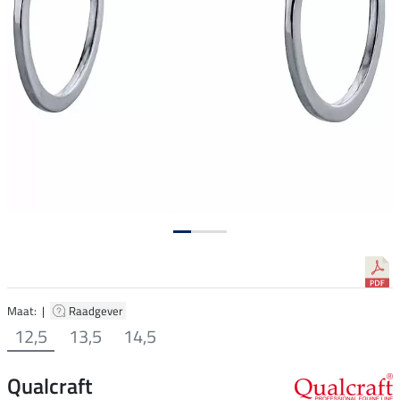
Maat: |
Raadgever
12,5
13,5
14,5
Qualcraft