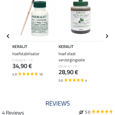
KERALIT
KERALIT
KERA
hoefstabilisator
hoef elast
laurie
verzorgingsolie
(139,60 € / 1 l)
(61,00 €
34,90 €
18,
(60,84 € / 1 l)
28,90 €
4.9
10
4.5
5.0
4
REVIEWS
4 Reviews
5.0