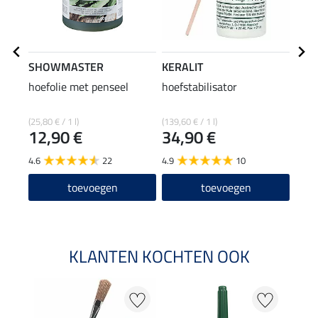
SHOWMASTER
KERALIT
KER
hoefolie met penseel
hoefstabilisator
lauri
(25,80 € / 1 l)
(139,60 € / 1 l)
(61,00
12,90 €
34,90 €
18
4.6
22
4.9
10
4.5
toevoegen
toevoegen
KLANTEN KOCHTEN OOK