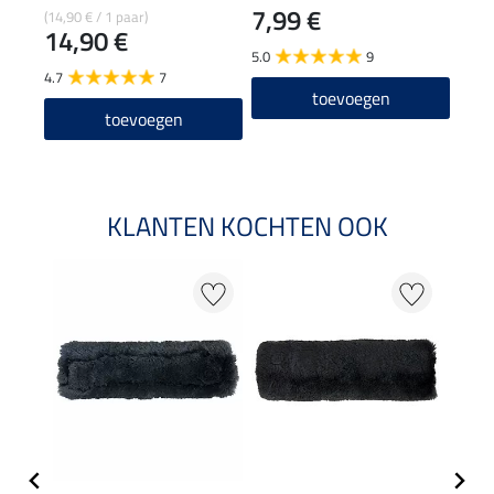
7,99 €
11
(14,90 € / 1 paar)
14,90 €
5.0
9
5.0
4.7
7
toevoegen
toevoegen
KLANTEN KOCHTEN OOK