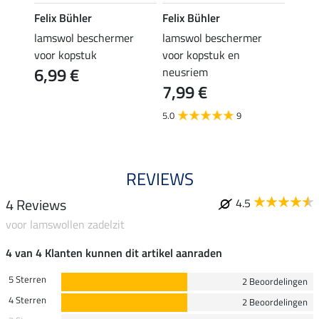
Felix Bühler
Felix Bühler
Felix
lamswol beschermer
lamswol beschermer
zadel
voor kopstuk
voor kopstuk en
lamsw
6,99 €
74,
neusriem
7,99 €
4.5
5.0
9
REVIEWS
4 Reviews
4.5
voor lamswollen zadelzit
4 van 4 Klanten kunnen dit artikel aanraden
5 Sterren
2 Beoordelingen
4 Sterren
2 Beoordelingen