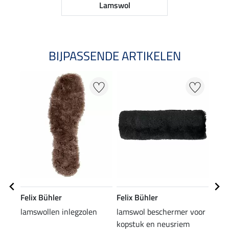
Lamswol
BIJPASSENDE ARTIKELEN
Felix Bühler
Felix Bühler
Feli
lamswollen inlegzolen
lamswol beschermer voor
kort
kopstuk en neusriem
Circl