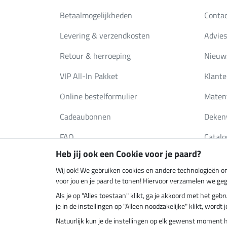
Betaalmogelijkheden
Conta
Levering & verzendkosten
Advies
Retour & herroeping
Nieuws
VIP All-In Pakket
Klante
Online bestelformulier
Maten
Cadeaubonnen
Deken
FAQ
Catalo
Heb jij ook een Cookie voor je paard?
Wij ook! We gebruiken cookies en andere technologieën om
Klimaatneutrale shop
Verzend
voor jou en je paard te tonen! Hiervoor verzamelen we ge
Als je op "Alles toestaan" klikt, ga je akkoord met het g
je in de instellingen op "Alleen noodzakelijke" klikt, word
Natuurlijk kun je de instellingen op elk gewenst moment 