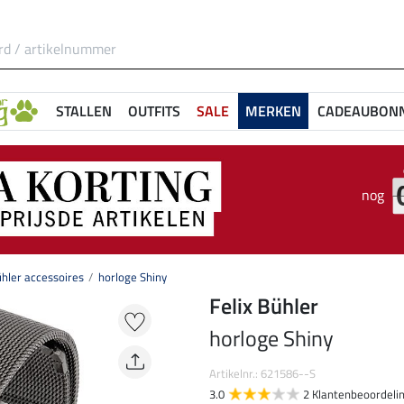
STALLEN
OUTFITS
SALE
MERKEN
CADEAUBON
nog
ühler accessoires
horloge Shiny
Felix Bühler
horloge Shiny
Artikelnr.: 621586--S
3.0
2 Klantenbeoordeli