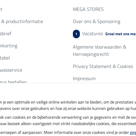
ct
MEGA STORES
 & productinformatie
Over ons & Sponsoring
brief
Vacatures
Groei met ons me
1
nkorting
Algemene Voorwaarden &
Herroepingsrecht
tabel
Privacy Statement & Cookies
wasservice
Impressum
gus bestellen
 je een optimale en veilige online winkelen aan te bieden, om de prestatie
ing per
Veilig betalen met
gevens over onze gebruikers en hoe zij onze website kunnen gebruiken op hu
ebruik van cookies en de bijbehorende verwerking van je gegevens en met de 
t jouw bezoek alleen voortgezet met strikt noodzakelijke cookies, die essentie
herroepen of aanpassen. Meer informatie over onze cookies vind je onder
ge