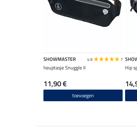
SHOWMASTER
SHO
4.9
7
heuptasje Snuggle II
Hip s
11,90 €
14,
toevoegen