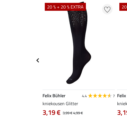
20 % + 20 % EXTRA
20
Felix Bühler
Felix
4.5
24
4.4
7
kniekousen Glitter
knie
 €
3,19 €
3,1
12,90 €
3,99 €
4,99 €