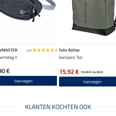
WMASTER
Felix Bühler
5.0
2
portsbag II
backpack Ted
90 €
15,92 €
19,90 €
24,90 €
toevoegen
toevoegen
KLANTEN KOCHTEN OOK