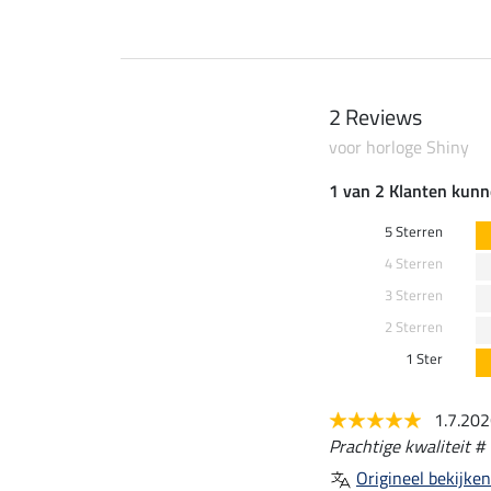
2 Reviews
voor horloge Shiny
1 van 2 Klanten kunn
5 Sterren
4 Sterren
3 Sterren
2 Sterren
1 Ster
1.7.20
Prachtige kwaliteit #
Origineel bekijken