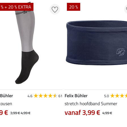
 % + 20 % EXTRA
20 %
 Bühler
Felix Bühler
4.6
61
5.0
kousen
stretch hoofdband Summer
9 €
vanaf 3,99 €
3,99 €
4,99 €
4,99 €