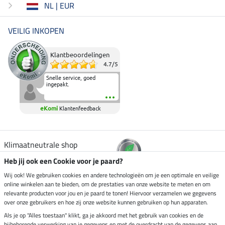
NL | EUR
VEILIG INKOPEN
Klantbeoordelingen
4.7
/
5
Snelle service, goed
ingepakt.
eKomi
Klantenfeedback
Klimaatneutrale shop
Heb jij ook een Cookie voor je paard?
Verzending per
Wij ook! We gebruiken cookies en andere technologieën om je een optimale en veilige
online winkelen aan te bieden, om de prestaties van onze website te meten en om
relevante producten voor jou en je paard te tonen! Hiervoor verzamelen we gegevens
over onze gebruikers en hoe zij onze website kunnen gebruiken op hun apparaten.
Veilig betalen met
Als je op "Alles toestaan" klikt, ga je akkoord met het gebruik van cookies en de
bijbehorende verwerking van je gegevens en met de overdracht van de gegevens aan