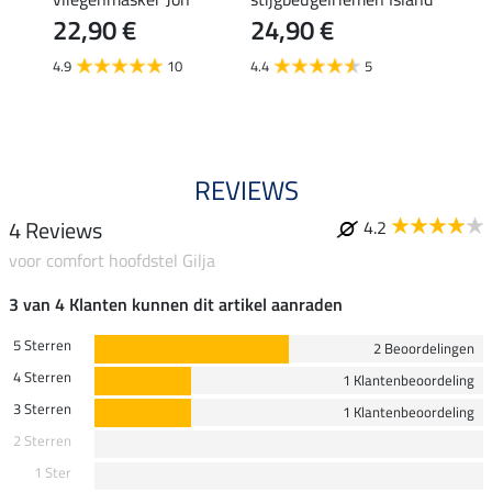
22,90 €
24,90 €
39,
4.9
10
4.4
5
5.0
REVIEWS
4 Reviews
4.2
voor comfort hoofdstel Gilja
3 van 4 Klanten kunnen dit artikel aanraden
5 Sterren
2 Beoordelingen
4 Sterren
1 Klantenbeoordeling
3 Sterren
1 Klantenbeoordeling
2 Sterren
1 Ster