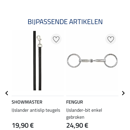
BIJPASSENDE ARTIKELEN
SHOWMASTER
FENGUR
FEN
IJslander antislip teugels
IJslander-bit enkel
fron
gebroken
19,90 €
24,90 €
24