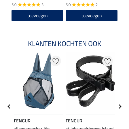
5.0
3
5.0
2
toevoegen
toevoegen
KLANTEN KOCHTEN OOK
FENGUR
FENGUR
FENG
asker
vliegenmasker Jón
stijgbeugelriemen Island
vlieg