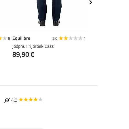
Equilibre
Equilibre
8
2.0
1
jodphur rijbroek Cass
heren rijbroek Key m
89,90 €
31,92 €
39,90 €
59
4.0