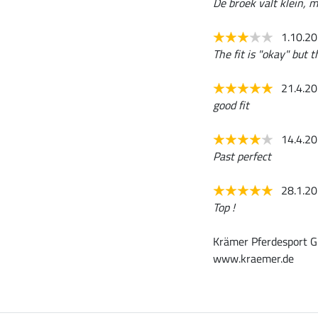
De broek valt klein, 
1.10.2
The fit is "okay" but t
21.4.2
good fit
14.4.2
Past perfect
28.1.2
Top !
Krämer Pferdesport G
www.kraemer.de