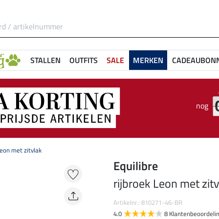
STALLEN
OUTFITS
SALE
MERKEN
CADEAUBON
nog
Leon met zitvlak
Equilibre
rijbroek Leon met zit
Artikelnr.: 810271-46-BR
4.0
8 Klantenbeoordeli