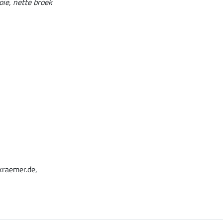
oie, nette broek
kraemer.de,