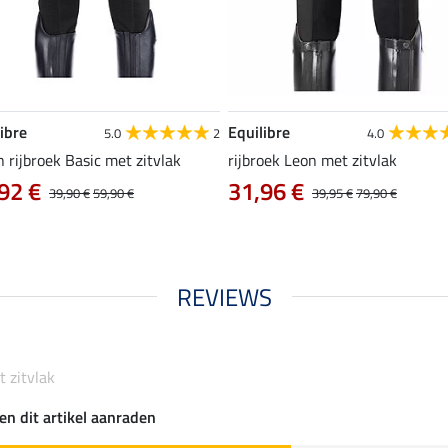
ibre
Equilibre
5.0
2
4.0
 rijbroek Basic met zitvlak
rijbroek Leon met zitvlak
92 €
31,96 €
39,90 €
59,90 €
39,95 €
79,90 €
REVIEWS
t zitvlak
en dit artikel aanraden