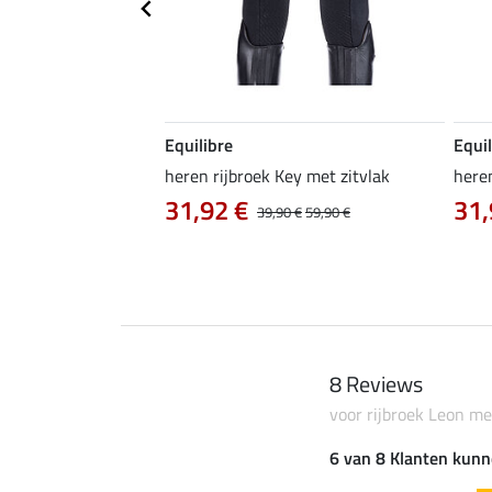
Equilibre
Equil
2.0
1
 Cass
heren rijbroek Key met zitvlak
heren
31,92 €
31,
39,90 €
59,90 €
8 Reviews
voor rijbroek Leon me
6 van 8 Klanten kunn