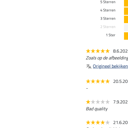
5 Sterren
4 Sterren
3 Sterren
2 Sterren
1 Ster
8.6.20
Zoals op de afbeelding,
Origineel bekijken
20.5.2
-
7.9.20
Bad quality
21.6.2