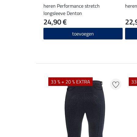
heren Performance stretch
heren
longsleeve Denton
24,90 €
22,
toevoegen
33 % + 20 % EXTRA
33