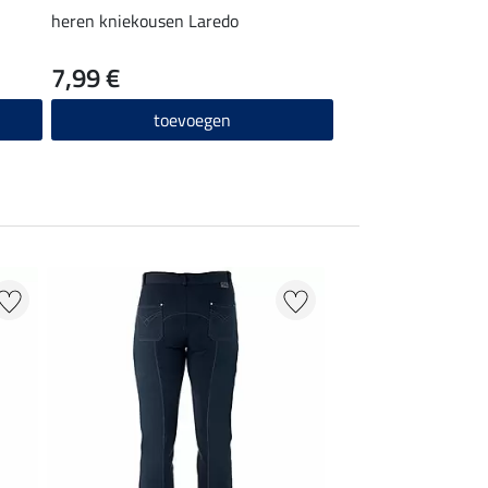
heren kniekousen Laredo
heren kniekousen
7,99 €
7,99 €
toevoegen
toevo
33 % + 20 % EXTR