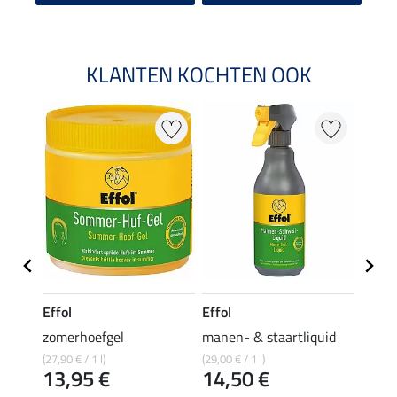
KLANTEN KOCHTEN OOK
Effol
Effol
Effol
zomerhoefgel
manen- & staartliquid
huidr
(27,90 € / 1 l)
(29,00 € / 1 l)
(109,67 
13,95 €
14,50 €
16,