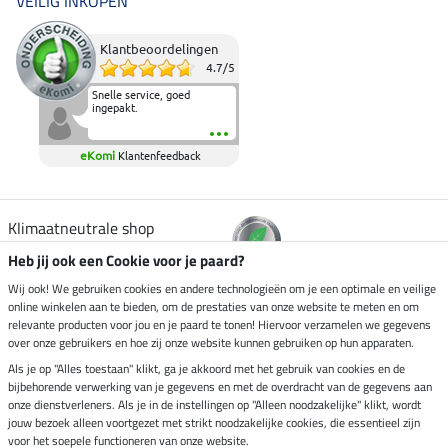
VEILIG INKOPEN
Klantbeoordelingen
4.7
/
5
Snelle service, goed
ingepakt.
eKomi
Klantenfeedback
Klimaatneutrale shop
Heb jij ook een Cookie voor je paard?
Verzending per
Wij ook! We gebruiken cookies en andere technologieën om je een optimale en veilige
online winkelen aan te bieden, om de prestaties van onze website te meten en om
relevante producten voor jou en je paard te tonen! Hiervoor verzamelen we gegevens
over onze gebruikers en hoe zij onze website kunnen gebruiken op hun apparaten.
Veilig betalen met
Als je op "Alles toestaan" klikt, ga je akkoord met het gebruik van cookies en de
bijbehorende verwerking van je gegevens en met de overdracht van de gegevens aan
onze dienstverleners. Als je in de instellingen op "Alleen noodzakelijke" klikt, wordt
jouw bezoek alleen voortgezet met strikt noodzakelijke cookies, die essentieel zijn
voor het soepele functioneren van onze website.
Impressum