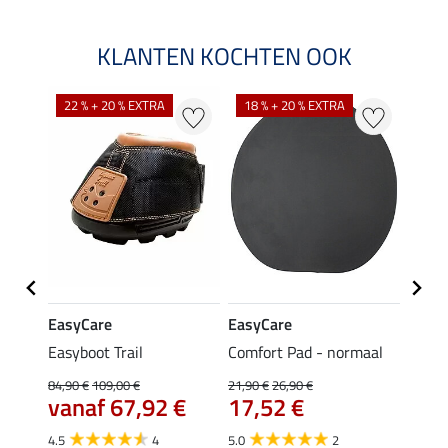
KLANTEN KOCHTEN OOK
22 % + 20 % EXTRA
18 % + 20 % EXTRA
20 %
EasyCare
EasyCare
EasyC
Easyboot Trail
Comfort Pad - normaal
Easyb
84,90 €
109,00 €
21,90 €
26,90 €
119,00
vanaf 67,92 €
17,52 €
95,
4.5
4
5.0
2