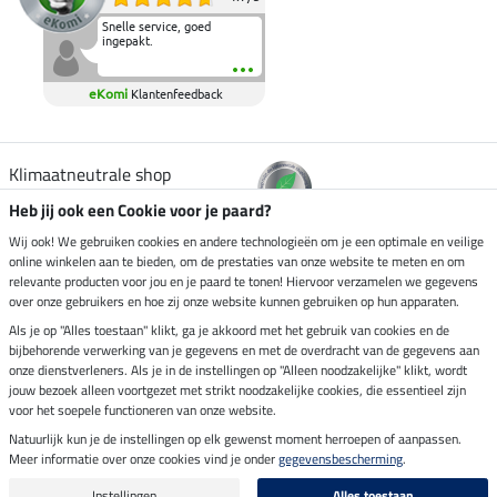
Snelle service, goed
ingepakt.
eKomi
Klantenfeedback
Klimaatneutrale shop
Heb jij ook een Cookie voor je paard?
Verzending per
Wij ook! We gebruiken cookies en andere technologieën om je een optimale en veilige
online winkelen aan te bieden, om de prestaties van onze website te meten en om
relevante producten voor jou en je paard te tonen! Hiervoor verzamelen we gegevens
over onze gebruikers en hoe zij onze website kunnen gebruiken op hun apparaten.
Veilig betalen met
Als je op "Alles toestaan" klikt, ga je akkoord met het gebruik van cookies en de
bijbehorende verwerking van je gegevens en met de overdracht van de gegevens aan
onze dienstverleners. Als je in de instellingen op "Alleen noodzakelijke" klikt, wordt
jouw bezoek alleen voortgezet met strikt noodzakelijke cookies, die essentieel zijn
voor het soepele functioneren van onze website.
Impressum
Natuurlijk kun je de instellingen op elk gewenst moment herroepen of aanpassen.
Meer informatie over onze cookies vind je onder
gegevensbescherming
.
Laatste update op 08.08.2026 om 14:33 uur
Alle prijzen in euro's, incl. BTW, excl. verzendkosten.
Instellingen
Alles toestaan