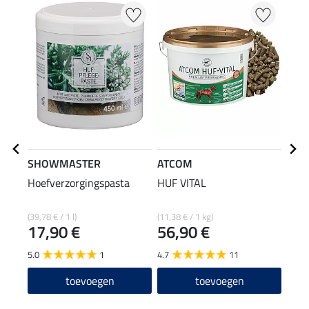
SHOWMASTER
ATCOM
KER
Hoefverzorgingspasta
HUF VITAL
stra
(39,78 € / 1 l)
(11,38 € / 1 kg)
(74,40
17,90 €
56,90 €
18
5.0
1
4.7
11
4.8
toevoegen
toevoegen