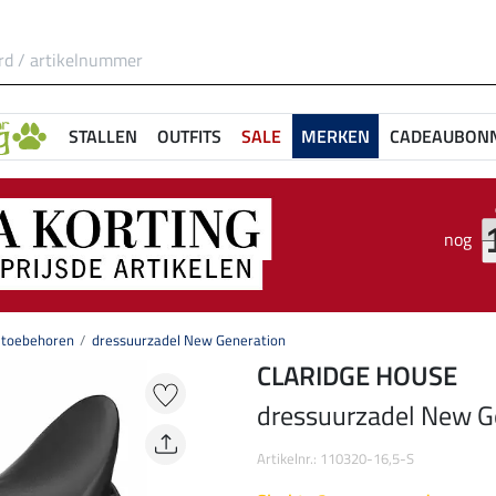
STALLEN
OUTFITS
SALE
MERKEN
CADEAUBON
nog
 toebehoren
dressuurzadel New Generation
CLARIDGE HOUSE
dressuurzadel New G
Artikelnr.: 110320-16,5-S