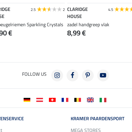
IDGE
CLARIDGE
2.5
2
4.5
SE
HOUSE
beugelriemen Sparkling Crystals
zadel handgreep vlak
90 €
8,99 €
FOLLOW US
ENSERVICE
KRAMER PAARDENSPORT
ct
MEGA STORES