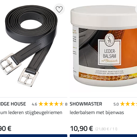
IDGE HOUSE
SHOWMASTER
4.6
8
5.0
um lederen stijgbeugelriemen
lederbalsem met bijenwas
90 €
10,90 €
(21,80 € / 1 l)