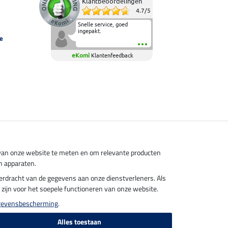
Klantbeoordelingen
4.7
/
5
Snelle service, goed
ingepakt.
e
eKomi
Klantenfeedback
s van onze website te meten en om relevante producten
n apparaten.
overdracht van de gegevens aan onze dienstverleners. Als
el zijn voor het soepele functioneren van onze website.
gevensbescherming
.
Alles toestaan
endkosten.