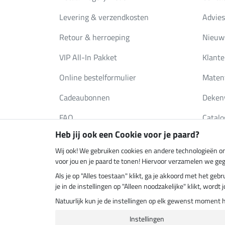
Levering & verzendkosten
Advies
Retour & herroeping
Nieuws
VIP All-In Pakket
Klante
Online bestelformulier
Maten
Cadeaubonnen
Deken
FAQ
Catalo
Heb jij ook een Cookie voor je paard?
Wij ook! We gebruiken cookies en andere technologieën om
Klimaatneutrale shop
Verzend
voor jou en je paard te tonen! Hiervoor verzamelen we ge
Als je op "Alles toestaan" klikt, ga je akkoord met het g
je in de instellingen op "Alleen noodzakelijke" klikt, word
Natuurlijk kun je de instellingen op elk gewenst moment 
Instellingen
Laatste 