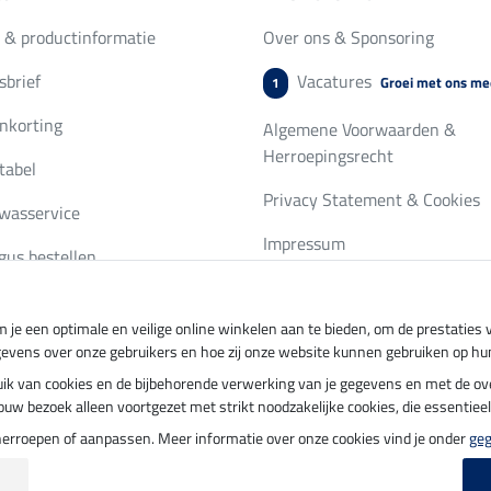
 & productinformatie
Over ons & Sponsoring
brief
Vacatures
Groei met ons me
1
nkorting
Algemene Voorwaarden &
Herroepingsrecht
tabel
Privacy Statement & Cookies
wasservice
Impressum
gus bestellen
 je een optimale en veilige online winkelen aan te bieden, om de prestatie
ing per
Veilig betalen met
gevens over onze gebruikers en hoe zij onze website kunnen gebruiken op hu
ebruik van cookies en de bijbehorende verwerking van je gegevens en met de 
t jouw bezoek alleen voortgezet met strikt noodzakelijke cookies, die essentie
herroepen of aanpassen. Meer informatie over onze cookies vind je onder
ge
update op 06.08.2026 om 07:11 uur
|
Alle prijzen in euro's, incl. BTW, excl. verz