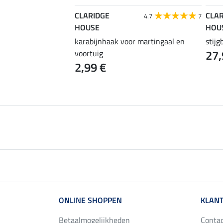
CLARIDGE
CLAR
4.6
8
4.7
7
HOUSE
HOU
 stijgbeugelriemen
karabijnhaak voor martingaal en
stijg
27,
voortuig
2,99 €
ONLINE SHOPPEN
KLANT
Betaalmogelijkheden
Conta