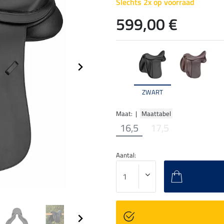
Slechts 2x op voorraad
599,00 €
ZWART
Maat: |
Maattabel
16,5
17,5
Aantal: