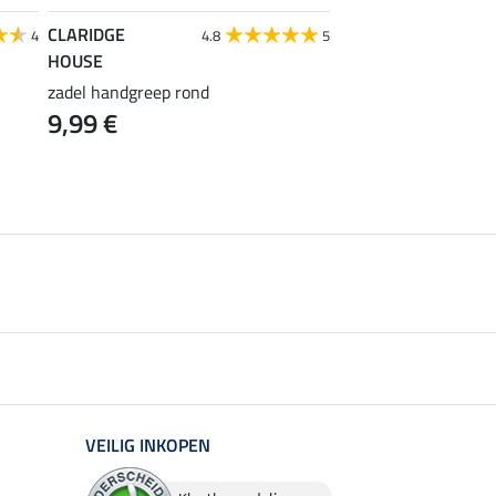
CLARIDGE
CLARIDGE
4
4.8
5
HOUSE
HOUSE
zadel handgreep rond
Premium lederen sti
9,99 €
24,90 €
VEILIG INKOPEN