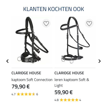
KLANTEN KOCHTEN OOK
CLARIDGE HOUSE
CLARIDGE HOUSE
CLAR
ve
kaptoom Soft Connection
leren kaptoom Soft &
leren
79,90 €
Light
Light
59,90 €
74,
4.7
6
4.8
4
4.6