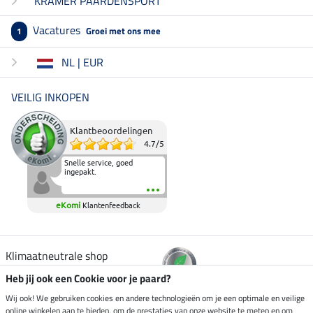
KRAMER PAARDENSPORT
Vacatures
Groei met ons mee
1
NL | EUR
VEILIG INKOPEN
Klantbeoordelingen
4.7
/
5
Snelle service, goed
ingepakt.
eKomi
Klantenfeedback
Klimaatneutrale shop
Heb jij ook een Cookie voor je paard?
Verzending per
Wij ook! We gebruiken cookies en andere technologieën om je een optimale en veilige
online winkelen aan te bieden, om de prestaties van onze website te meten en om