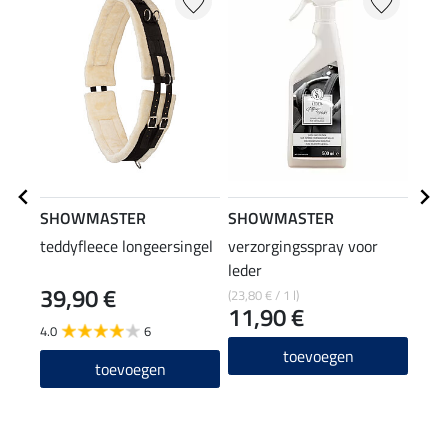
SHOWMASTER
SHOWMASTER
SHO
teddyfleece longeersingel
verzorgingsspray voor
snel
leder
zade
39,90 €
(23,80 € / 1 l)
(19,98
11,90 €
9,9
4.0
6
5.0
toevoegen
toevoegen