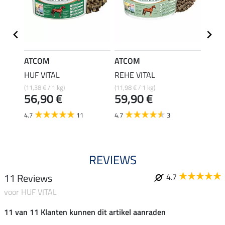
ATCOM
ATCOM
ATC
HUF VITAL
REHE VITAL
ALLE
(11,38 € / 1 kg)
(11,98 € / 1 kg)
(11,98 
56,90 €
59,90 €
59,
4.7
11
4.7
3
5.0
REVIEWS
11 Reviews
4.7
voor HUF VITAL
11 van 11 Klanten kunnen dit artikel aanraden