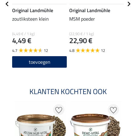
Original Landmühle
Original Landmühle
Orig
zoutliksteen klein
MSM poeder
MSM
(4,49 € / 1 kg)
(22,90 € / 1 kg)
(44,90
4,49 €
22,90 €
44
4.7
12
4.8
12
5.0
toevoegen
KLANTEN KOCHTEN OOK