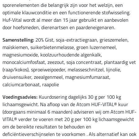
sporenelementen die belangrijk zijn voor het welzijn, een
optimale klauwconditie en een functionerende stofwisseling.
Huf-Vital wordt al meer dan 15 jaar gebruikt en aanbevolen
door hoefsmeden, dierenartsen en paardeneigenaren.
Samenstelling:
20% Gist, soja-extractiegraan, grieszemelen,
maïskiemen, suikerbietenmelasse, groen luzernemeel,
magnesiumoxide, koolzuurhoudende algenkalk,
monocalciumfosfaat, zeezout, soja concentraat, plantaardig vet
(raap/kokos), sproeiweipoeder, melasseschnitzel, lijnolie,
druivensuiker, zeealgenmeel, magnesiumfumaraat,
calciumcarbonaat, raapolie
Voedingsadvies:
Kuurdosering dagelijks 30 g per 100 kg
lichaamsgewicht. Na afloop van de Atcom HUF-VITAL® kuur
(doorgaans minimaal 6 maanden) adviseren wij om Atcom HUF-
VITAL® verder te voeren met 20 g per 100 kg lichaamsgewicht
om de bereikte resultaten te behouden en
deficiëntieverschijnselen te voorkomen . Als alternatief kan ook