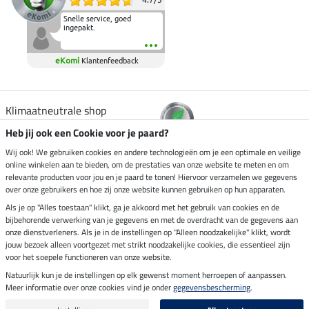
Snelle service, goed
ingepakt.
eKomi
Klantenfeedback
Klimaatneutrale shop
Heb jij ook een Cookie voor je paard?
Verzending per
Wij ook! We gebruiken cookies en andere technologieën om je een optimale en veilige
online winkelen aan te bieden, om de prestaties van onze website te meten en om
relevante producten voor jou en je paard te tonen! Hiervoor verzamelen we gegevens
over onze gebruikers en hoe zij onze website kunnen gebruiken op hun apparaten.
Veilig betalen met
Als je op "Alles toestaan" klikt, ga je akkoord met het gebruik van cookies en de
bijbehorende verwerking van je gegevens en met de overdracht van de gegevens aan
onze dienstverleners. Als je in de instellingen op "Alleen noodzakelijke" klikt, wordt
jouw bezoek alleen voortgezet met strikt noodzakelijke cookies, die essentieel zijn
voor het soepele functioneren van onze website.
Impressum
Natuurlijk kun je de instellingen op elk gewenst moment herroepen of aanpassen.
Meer informatie over onze cookies vind je onder
gegevensbescherming
.
Laatste update op 09.08.2026 om 14:26 uur