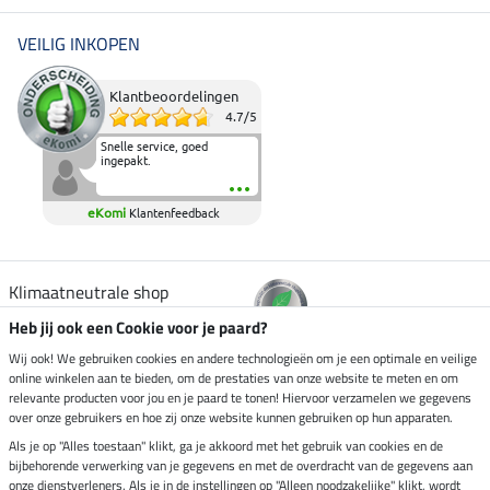
VEILIG INKOPEN
Klantbeoordelingen
4.7
/
5
Snelle service, goed
ingepakt.
eKomi
Klantenfeedback
Klimaatneutrale shop
Heb jij ook een Cookie voor je paard?
Verzending per
Wij ook! We gebruiken cookies en andere technologieën om je een optimale en veilige
online winkelen aan te bieden, om de prestaties van onze website te meten en om
relevante producten voor jou en je paard te tonen! Hiervoor verzamelen we gegevens
over onze gebruikers en hoe zij onze website kunnen gebruiken op hun apparaten.
Veilig betalen met
Als je op "Alles toestaan" klikt, ga je akkoord met het gebruik van cookies en de
bijbehorende verwerking van je gegevens en met de overdracht van de gegevens aan
onze dienstverleners. Als je in de instellingen op "Alleen noodzakelijke" klikt, wordt