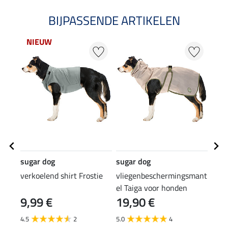
BIJPASSENDE ARTIKELEN
NIEUW
sugar dog
sugar dog
suga
verkoelend shirt Frostie
vliegenbeschermingsmant
teke
el Taiga voor honden
9,99 €
19,90 €
1,9
4.5
2
5.0
4
4.7