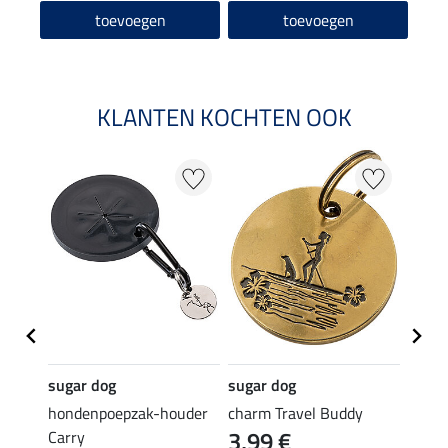
toevoegen
toevoegen
KLANTEN KOCHTEN OOK
sugar dog
sugar dog
sugar
ispen
hondenpoepzak-houder
charm Travel Buddy
label 
3,99 €
3,9
Carry