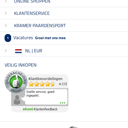
ONLINE SHOPPEN
KLANTENSERVICE
KRAMER PAARDENSPORT
Vacatures
Groei met ons mee
1
NL | EUR
VEILIG INKOPEN
Klantbeoordelingen
4.7
/
5
Snelle service, goed
ingepakt.
eKomi
Klantenfeedback