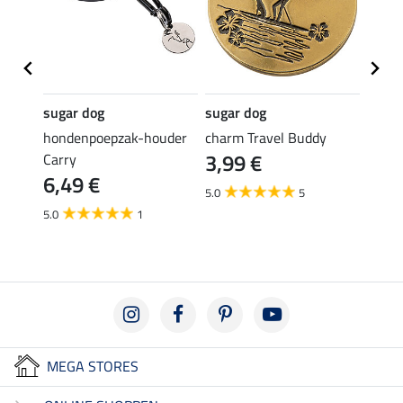
sugar dog
sugar dog
sugar
ispen
hondenpoepzak-houder
charm Travel Buddy
label 
3,99 €
3,9
Carry
6,49 €
5.0
5
5.0
1
MEGA STORES