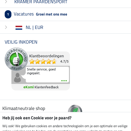
KRAMER PAARDENSPORT
Vacatures
Groei met ons mee
1
NL | EUR
VEILIG INKOPEN
Klantbeoordelingen
4.7
/
5
Snelle service, goed
ingepakt.
eKomi
Klantenfeedback
Klimaatneutrale shop
Heb jij ook een Cookie voor je paard?
Verzending per
Wij ook! We gebruiken cookies en andere technologieën om je een optimale en veilige