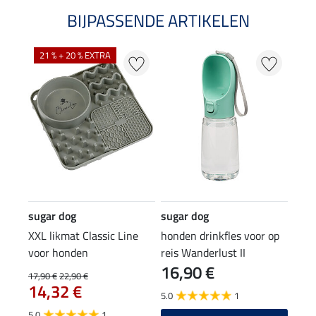
BIJPASSENDE ARTIKELEN
21 % + 20 % EXTRA
sugar dog
sugar dog
XXL likmat Classic Line
honden drinkfles voor op
voor honden
reis Wanderlust II
16,90 €
17,90 €
22,90 €
14,32 €
5.0
1
5.0
1