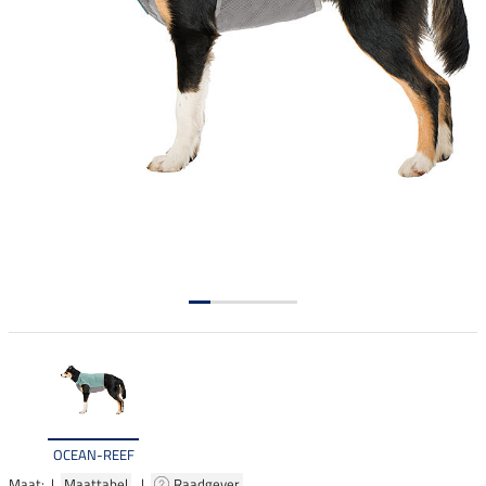
OCEAN-REEF
Maat: |
Maattabel
|
Raadgever