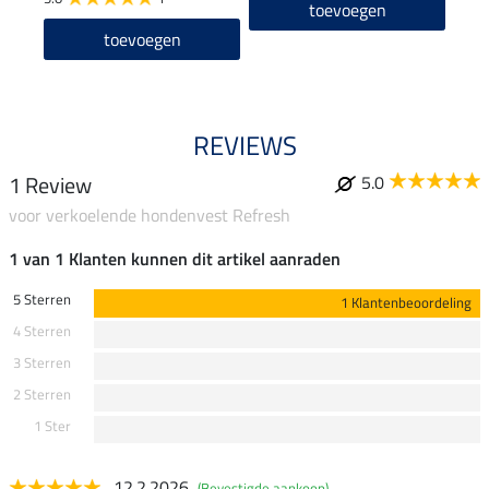
toevoegen
toevoegen
REVIEWS
1 Review
5.0
voor verkoelende hondenvest Refresh
1 van 1 Klanten kunnen dit artikel aanraden
5 Sterren
1 Klantenbeoordeling
4 Sterren
3 Sterren
2 Sterren
1 Ster
12.2.2026
(Bevestigde aankoop)