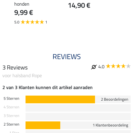
14,90 €
14,
honden
9,99 €
5.0
1
REVIEWS
3 Reviews
4.0
voor halsband Rope
2 van 3 Klanten kunnen dit artikel aanraden
5 Sterren
2 Beoordelingen
4 Sterren
3 Sterren
2 Sterren
1 Klantenbeoordeling
1 Ster