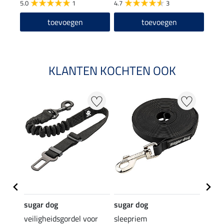
5.0
1
4.7
3
toevoegen
toevoegen
KLANTEN KOCHTEN OOK
sugar dog
sugar dog
sugar
nd
veiligheidsgordel voor
sleepriem
refle