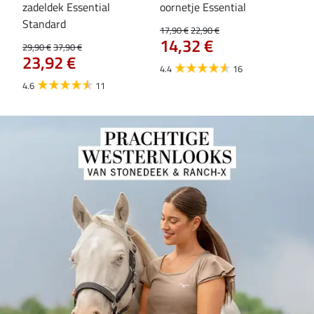
zadeldek Essential
oornetje Essential
fle
Standard
17,90 €
22,90 €
19,9
14,32 €
15
29,90 €
37,90 €
23,92 €
4.4
16
4.6
4.6
11