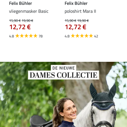
Felix Bühler
Felix Bühler
Fel
vliegenmasker Basic
poloshirt Mara II
Pul
vli
15,90 €
19,90 €
15,90 €
19,90 €
12,72 €
12,72 €
15,9
12
4.8
78
4.8
42
4.6