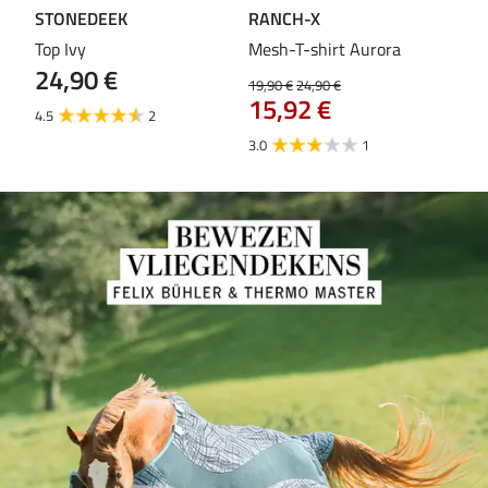
STONEDEEK
RANCH-X
ST
Top Ivy
Mesh-T-shirt Aurora
T-s
24,90 €
19,90 €
24,90 €
14,9
15,92 €
11
4.5
2
3.0
1
5.0