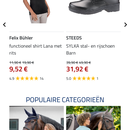
Felix Bühler
STEEDS
SH
functioneel shirt Lana met
SYLKA stal- en rijschoen
zad
rits
Barn
29,9
23
11,90 €
19,90 €
39,90 €
49,90 €
9,52 €
31,92 €
4.8
4.9
14
5.0
1
POPULAIRE CATEGORIEËN