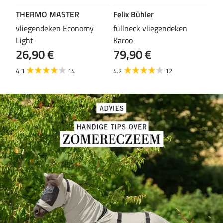
THERMO MASTER
Felix Bühler
TH
vliegendeken Economy
fullneck vliegendeken
vli
Light
Karoo
Wal
26,90 €
79,90 €
29
4.3
14
4.2
12
4.5