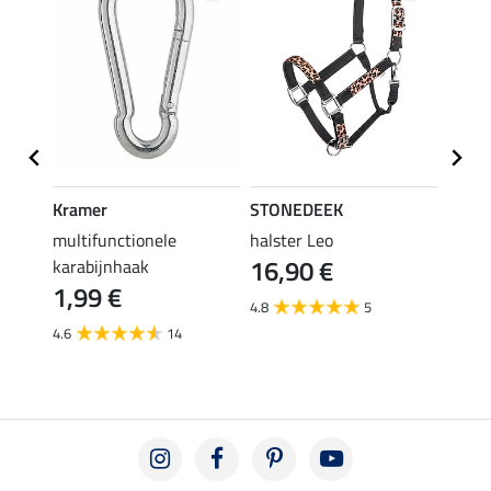
Kramer
STONEDEEK
STON
en
multifunctionele
halster Leo
vlieg
16,90 €
karabijnhaak
19,90 
1,99 €
van
4.8
5
4.6
14
3.6