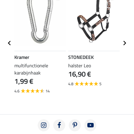
Kramer
STONEDEEK
STON
en
multifunctionele
halster Leo
vlieg
16,90 €
karabijnhaak
19,90 
1,99 €
van
4.8
5
4.6
14
3.6